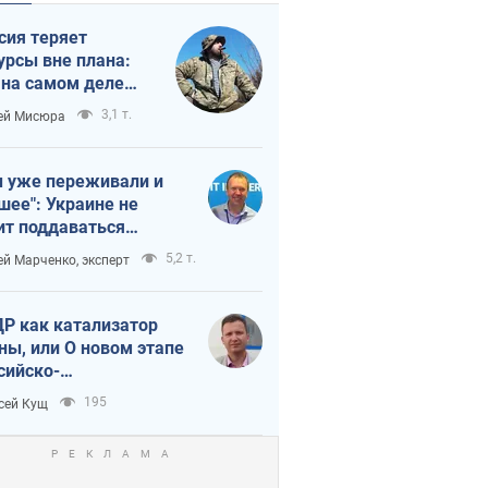
сия теряет
урсы вне плана:
 на самом деле
тует темп войны
3,1 т.
ей Мисюра
 уже переживали и
шее": Украине не
ит поддаваться
аянию из-за
5,2 т.
ей Марченко, эксперт
етного террора
Р как катализатор
ны, или О новом этапе
сийско-
ерокорейского союза
195
сей Кущ