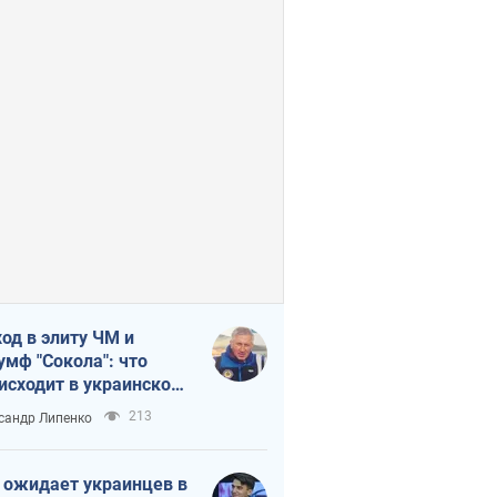
од в элиту ЧМ и
умф "Сокола": что
исходит в украинском
кее
213
сандр Липенко
 ожидает украинцев в