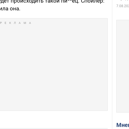
удет происходить такой пи**ец. Спойлер:
7.08.20
ила она.
Мн