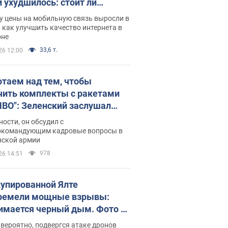
и ухудшилось: стоит ли
ваться на цены
у цены на мобильную связь выросли в
 как улучшить качество интернета в
оне
33,6 т.
26 12:00
отаем над тем, чтобы
чить комплекты с ракетами
ПВО": Зеленский заслушал
ад Драпатого и объявил о
ности, он обсудил с
х мерах
окомандующим кадровые вопросы в
нской армии
978
26 14:51
купированной Ялте
ремели мощные взрывы:
имается черный дым. Фото и
о
 вероятно, подвергся атаке дронов