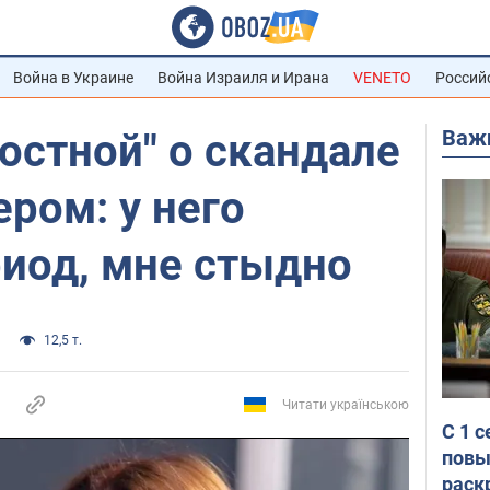
Война в Украине
Война Израиля и Ирана
VENETO
Россий
Важ
остной" о скандале
ром: у него
иод, мне стыдно
12,5 т.
Читати українською
С 1 
повы
раск