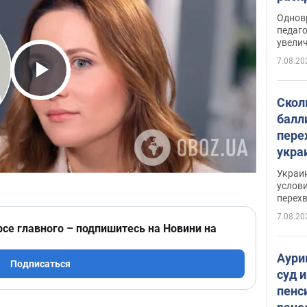
Однов
педаг
увелич
7.08.20
Play Video
Скол
балл
пере
укра
июле
Украи
назв
услови
перех
7.08.20
рсе главного – подпишитесь на Новини на
Аури
Подписаться
суд 
пенс