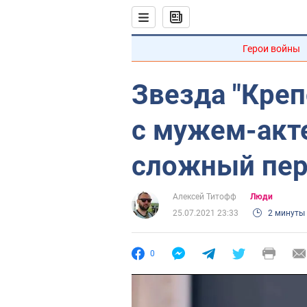
Герои войны
Звезда "Креп
с мужем-акте
сложный пер
Алексей Титофф
Люди
25.07.2021 23:33
2 минуты
0