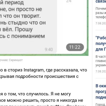
связ
жало
Почем
разы и
телеф
7.08.20
"Раб
полу
для 
докл
В част
новы
главн
украи
 в сториз Instagram, где рассказала, что
7.08.20
скрывая подробности происшествия с
В ок
прог
 о том, что случилось. Я не могу
подн
все можно решить, просто я никогда не
виде
Город,