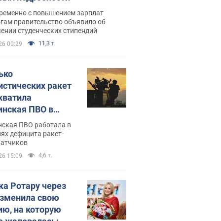
ременно с повышением зарплат
огам правительство объявило об
ении студенческих стипендий
11,3 т.
26 00:29
ько
истических ракет
хватила
инская ПВО в
: в Минобороны
нская ПВО работала в
али цифру
ях дефицита ракет-
ватчиков
4,6 т.
26 15:09
ка Ротару через
изменила свою
ию, на которую