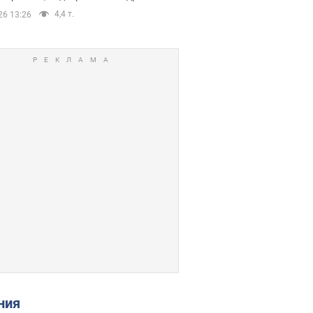
4,4 т.
26 13:26
ения