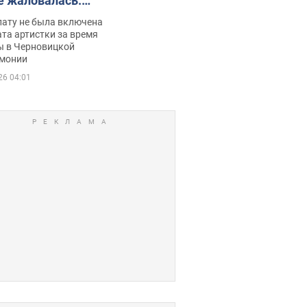
е жаловалась:
ько получала
лату не была включена
ца
та артистки за время
ы в Черновицкой
монии
26 04:01