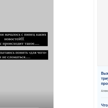
Вых
три
про
хок
Алек
Что