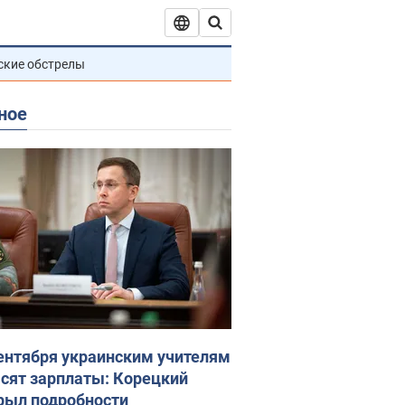
ские обстрелы
ное
сентября украинским учителям
сят зарплаты: Корецкий
рыл подробности