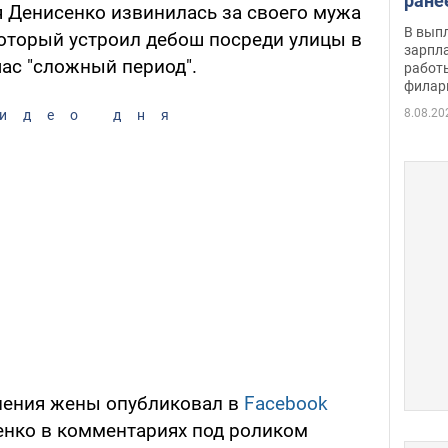
ране
я Денисенко извинилась за своего мужа
скол
В вып
который устроил дебош посреди улицы в
певи
зарпла
йчас "сложный период".
работ
филар
8.08.20
идео дня
нения жены опубликовал в
Facebook
енко в комментариях под роликом