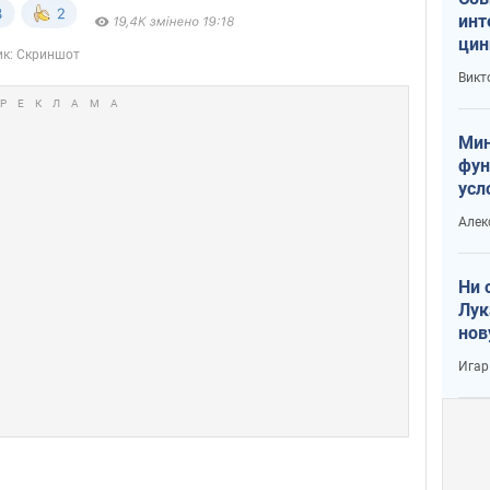
инт
цин
или
Викт
Тра
Мин
фун
усл
вое
Алек
Ни 
Лук
нов
Игар