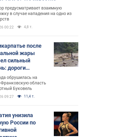
ор предусматривает взаимную
жку в случае нападения на одно из
арств
4,8 т.
26 00:22
икарпатье после
альной жары
ел сильный
нь: дороги
ратились в реки.
ода обрушилась на
о
-Франковскую область
ортный Буковель
11,4 т.
26 09:27
атия унизила
ную России по
тивной