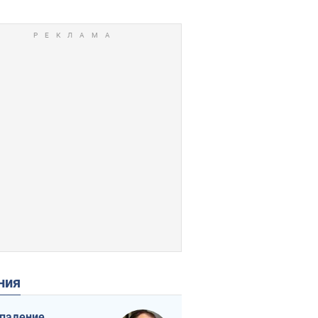
ения
падение