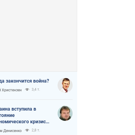
да закончится война?
3,4 т.
 Христензен
аина вступила в
тояние
номического кризиса.
ь ли свет в конце
2,8 т.
м Денисенко
неля?