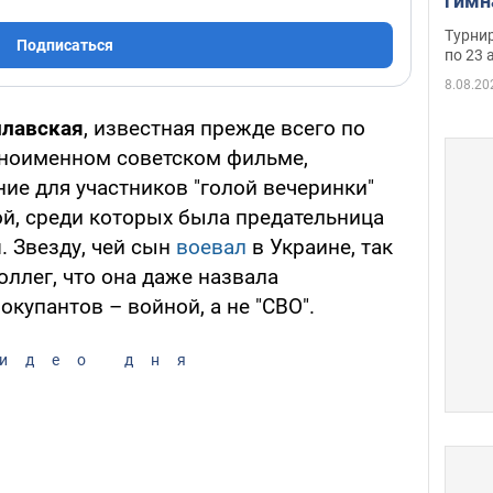
гимн
офиц
Турнир
Подписаться
на ч
по 23 
осно
8.08.20
плавская
, известная прежде всего по
дноименном советском фильме,
ние для участников "голой вечеринки"
й, среди которых была предательница
я
. Звезду, чей сын
воевал
в Украине, так
ллег, что она даже назвала
окупантов – войной, а не "СВО".
идео дня