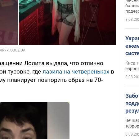
баллис
подче
8.08.20
Укра
ежем
сист
Зеле
ращении Лолита выдала, что отлично
Киев т
европ
й тусовке, где
лазила на четвереньках
в
8.08.20
у планирует повторить образ на 70-
Забо
подд
резу
обла
Вечна
киев
терро
8.08.20