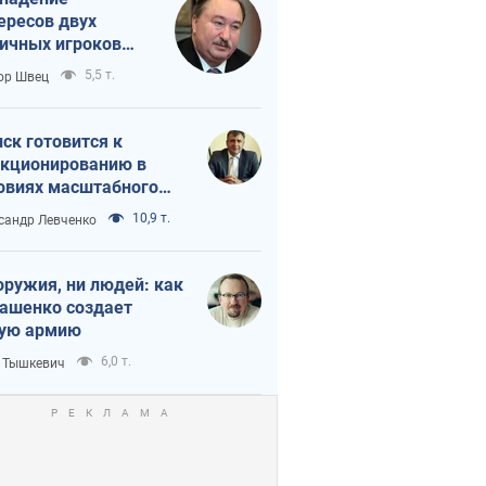
ересов двух
ичных игроков
 тайный план
5,5 т.
ор Швец
мпа и Путина?
ск готовится к
кционированию в
овиях масштабного
нного кризиса
10,9 т.
сандр Левченко
оружия, ни людей: как
ашенко создает
ую армию
6,0 т.
 Тышкевич