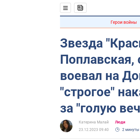
Герои войны
Звезда "Крас
Поплавская, 
воевал на До
"строгое" на
за "голую ве
Катерина Малай
Люди
23.12.2023 09:40
2 минуты