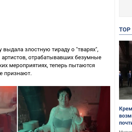
TO
у выдала злостную тираду о "тварях",
му, артистов, отрабатывавших безумные
ких мероприятиях, теперь пытаются
не признают.
Крем
возм
почт
Укра
Мнение