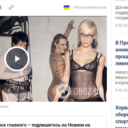
Догов
Читати українською
поддер
госуд
8.08.20
В Пр
аном
прош
ливе
Play Video
прев
Непог
Виде
Ивано
и кур
8.08.20
Хорв
сбор
спор
рсе главного – подпишитесь на Новини на