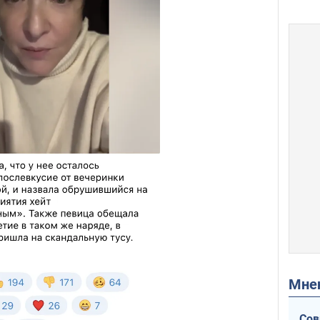
Мн
Сов