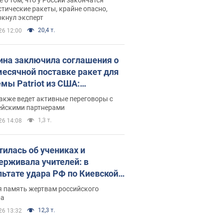
тические ракеты, крайне опасно,
ркнул эксперт
20,4 т.
26 12:00
ина заключила соглашения о
есячной поставке ракет для
емы Patriot из США:
нский раскрыл подробности
акже ведет активные переговоры с
ейскими партнерами
1,3 т.
26 14:08
тилась об учениках и
ерживала учителей: в
льтате удара РФ по Киевской
сти погибли директор
я память жертвам российского
ского лицея, её муж и внук
ра
12,3 т.
26 13:32