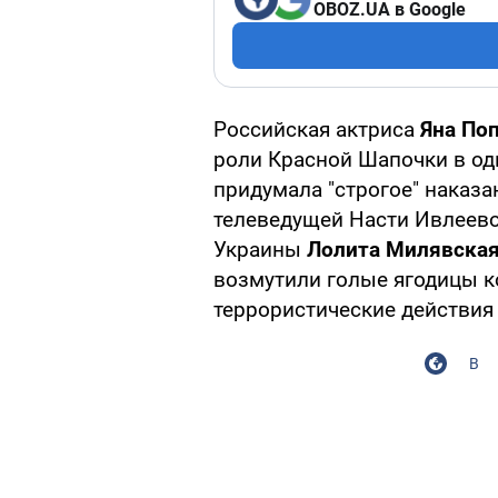
OBOZ.UA в Google
Российская актриса
Яна По
роли Красной Шапочки в о
придумала "строгое" наказа
телеведущей Насти Ивлеево
Украины
Лолита Милявска
возмутили голые ягодицы ко
террористические действия 
В