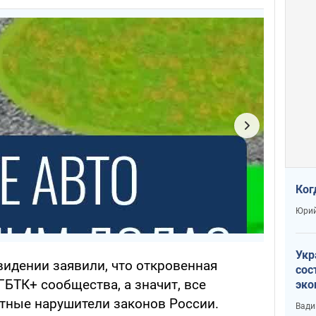
Ког
Юрий
Укр
видении заявили, что откровенная
сос
БТК+ сообщества, а значит, все
эко
Ест
стные нарушители законов России.
Вади
тун