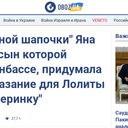
Война в Украине
Война Израиля и Ирана
VENETO
Россий
Важ
ной шапочки" Яна
сын которой
нбассе, придумала
казание для Лолиты
черинку"
Сауд
Паки
27,7 т.
анал