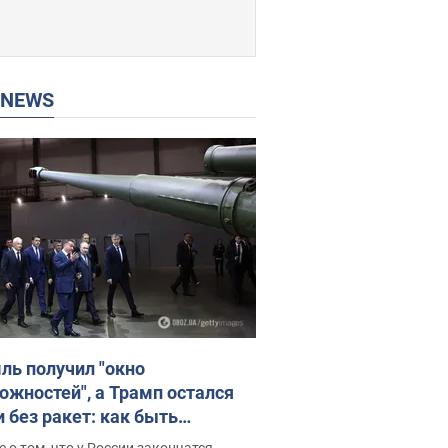
P NEWS
ль получил "окно
ожностей", а Трамп остался
и без ракет: как быть
ине? Интервью с Мельником
 о том, что у России закончатся