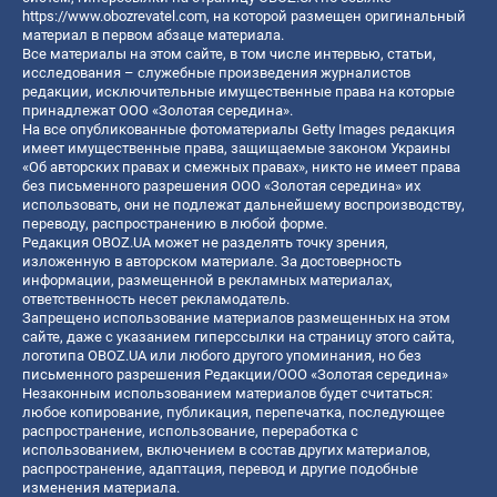
https://www.obozrevatel.com
, на которой размещен оригинальный
материал в первом абзаце материала.
Все материалы на этом сайте, в том числе интервью, статьи,
исследования – служебные произведения журналистов
редакции, исключительные имущественные права на которые
принадлежат ООО «Золотая середина».
На все опубликованные фотоматериалы Getty Images редакция
имеет имущественные права, защищаемые законом Украины
«Об авторских правах и смежных правах», никто не имеет права
без письменного разрешения ООО «Золотая середина» их
использовать, они не подлежат дальнейшему воспроизводству,
переводу, распространению в любой форме.
Редакция OBOZ.UA может не разделять точку зрения,
изложенную в авторском материале. За достоверность
информации, размещенной в рекламных материалах,
ответственность несет рекламодатель.
Запрещено использование материалов размещенных на этом
сайте, даже с указанием гиперссылки на страницу этого сайта,
логотипа OBOZ.UA или любого другого упоминания, но без
письменного разрешения Редакции/ООО «Золотая середина»
Незаконным использованием материалов будет считаться:
любое копирование, публикация, перепечатка, последующее
распространение, использование, переработка с
использованием, включением в состав других материалов,
распространение, адаптация, перевод и другие подобные
изменения материала.