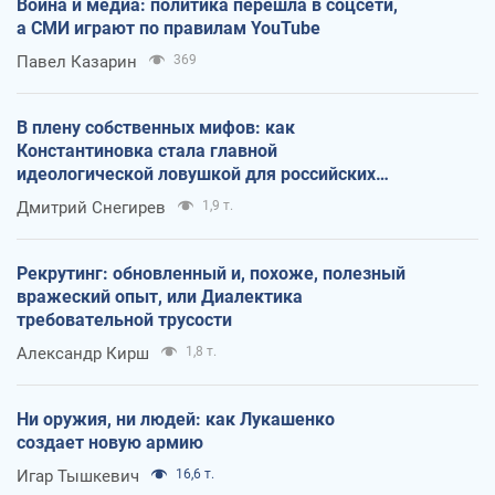
Война и медиа: политика перешла в соцсети,
а СМИ играют по правилам YouTube
Павел Казарин
369
В плену собственных мифов: как
Константиновка стала главной
идеологической ловушкой для российских
оккупантов
Дмитрий Снегирев
1,9 т.
Рекрутинг: обновленный и, похоже, полезный
вражеский опыт, или Диалектика
требовательной трусости
Александр Кирш
1,8 т.
Ни оружия, ни людей: как Лукашенко
создает новую армию
Игар Тышкевич
16,6 т.