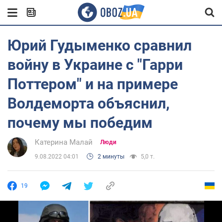
Юрий Гудыменко сравнил
войну в Украине с "Гарри
Поттером" и на примере
Волдеморта объяснил,
почему мы победим
Катерина Малай
Люди
9.08.2022 04:01
2 минуты
5,0 т.
19