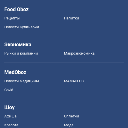
Food Oboz
Рецепты
Напитки
Новости Кулинарии
Экономика
Рынки и компании
Mакроэкономика
MedOboz
Новости медицины
MAMACLUB
Covid
Шоу
Афиша
Сплетни
Красота
Мода