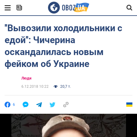
''Вывозили холодильники с
едой'': Чичерина
оскандалилась новым
фейком об Украине
Люди
6.12.2018 10:22
20,7 т.
6