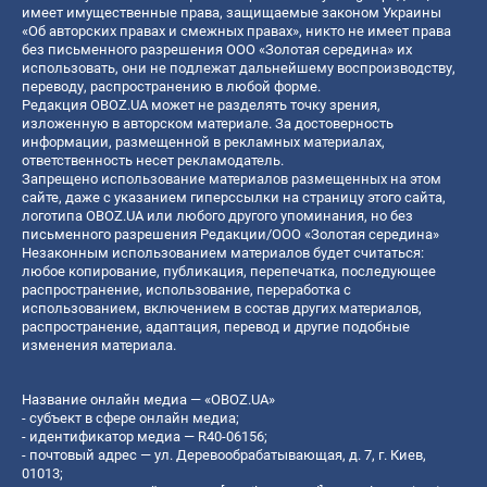
имеет имущественные права, защищаемые законом Украины
«Об авторских правах и смежных правах», никто не имеет права
без письменного разрешения ООО «Золотая середина» их
использовать, они не подлежат дальнейшему воспроизводству,
переводу, распространению в любой форме.
Редакция OBOZ.UA может не разделять точку зрения,
изложенную в авторском материале. За достоверность
информации, размещенной в рекламных материалах,
ответственность несет рекламодатель.
Запрещено использование материалов размещенных на этом
сайте, даже с указанием гиперссылки на страницу этого сайта,
логотипа OBOZ.UA или любого другого упоминания, но без
письменного разрешения Редакции/ООО «Золотая середина»
Незаконным использованием материалов будет считаться:
любое копирование, публикация, перепечатка, последующее
распространение, использование, переработка с
использованием, включением в состав других материалов,
распространение, адаптация, перевод и другие подобные
изменения материала.
Название онлайн медиа — «OBOZ.UA»
- субъект в сфере онлайн медиа;
- идентификатор медиа — R40-06156;
- почтовый адрес — ул. Деревообрабатывающая, д. 7, г. Киев,
01013;