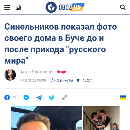
Синельников показал фото
своего дома в Буче до и
после прихода "русского
мира"
Анна Яковлева
Люди
9.04.2022 08:08
2 минуты
43,2 т.
71