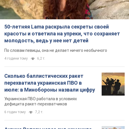
Украинская ПВО работала в условиях
дефицита ракет-перехватчиков
6 годин тому
7,2 т.
Аурика Ротару через суд изменила
свою пенсию, на которую ранее
жаловалась: сколько получала
певица
В выплату не была включена зарплата
артистки за время работы в Черновицкой
филармонии
за 7 годин