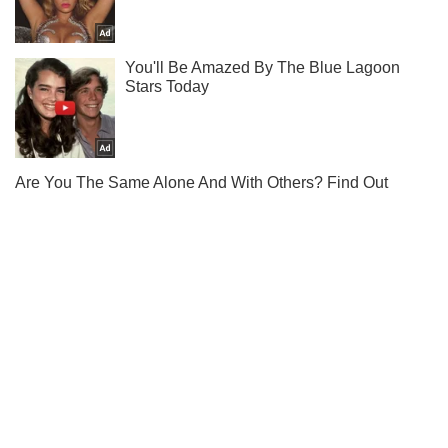
С кем спят наши звезды - читай у нас в Instagram.
Подписаться
Подписаться
Шоу
Люди
Ричард Гир продает...
Важное