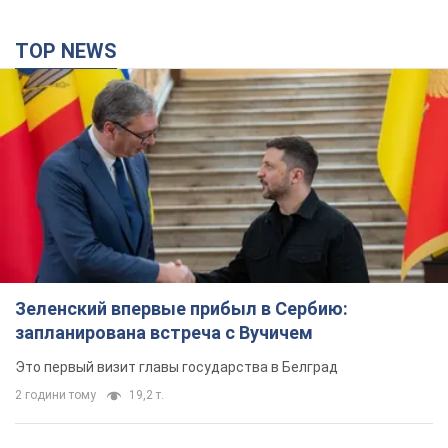
Это первый визит главы государства в Белград
2 години тому
19,2 т.
Третий армейский корпус создает для
российских оккупантов на Лиманском
направлении критический дискомфорт: как это
удалось
Сейчас это перерастает в кризис для всей группировки
5 годин тому
50,7 т.
В оккупированной Ялте прогремели мощные
взрывы: поднимается черный дым. Фото и
видео
Город, вероятно, подвергся атаке дронов
8 годин тому
8,4 т.