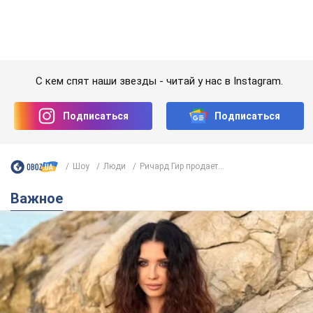
50-летняя Lama раскрыла секреты своей
красоты и ответила на упреки, что сохраняет
молодость, ведь у нее нет детей
По словам певицы, она не делает ничего необычного
4 години тому
6,2 т.
Сколько баллистических ракет
перехватила украинская ПВО в
июле: в Минобороны назвали цифру