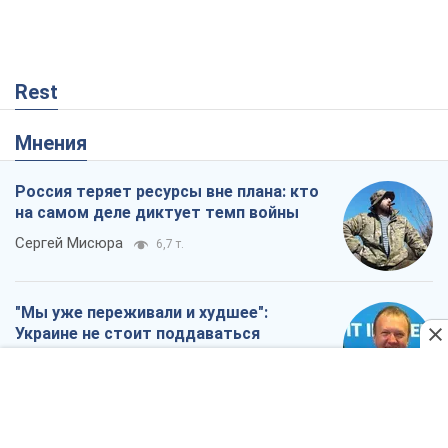
отчаянию из-за ракетного террора
Сергей Марченко, эксперт
7,0 т.
Запад проспал угрозу: Россия может
проверить НАТО войной
Леонид Невзлин
1,4 т.