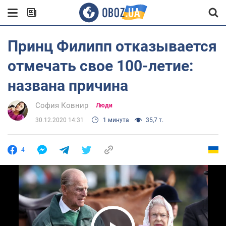
Принц Филипп отказывается
отмечать свое 100-летие:
названа причина
София Ковнир
Люди
30.12.2020 14:31
1 минута
35,7 т.
4