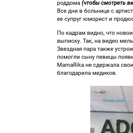
роддома
(чтобы смотреть ви
Все дни в больнице с арти
ее супруг юморист и продюс
По кадрам видно, что ново
выписку. Так, на видео мел
Звездная пара также устро
помогли сыну певицы появит
MamaRika не сдержала свои
благодарила медиков.