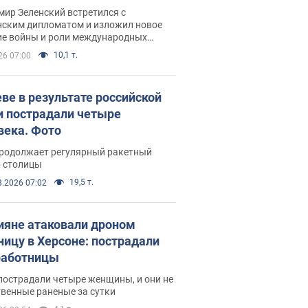
рвью с Безсмертным
ир Зеленский встретился с
нским дипломатом и изложил новое
ие войны и роли международных
ров в борьбе с Россией
10,1 т.
26 07:00
еве в результате российской
и пострадали четыре
века. Фото
продолжает регулярный ракетный
р столицы
19,5 т.
8.2026 07:02
ияне атаковали дроном
ницу в Херсоне: пострадали
аботницы
пострадали четыре женщины, и они не
венные раненые за сутки