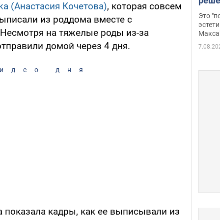
реше
a (Анастасия Кочетова)
, которая совсем
росс
Это "
выписали из роддома вместе с
дрон
эстети
Несмотря на тяжелые роды из-за
Макса
отправили домой через 4 дня.
7.08.20
идео дня
 показала кадры, как ее выписывали из