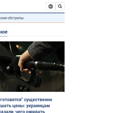
ские обстрелы
ное
"готовятся" существенно
шать цены: украинцам
казали, чего ожидать