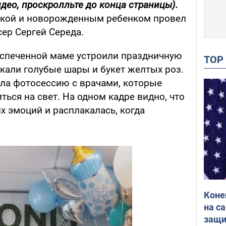
део, проскролльте до конца страницы).
сткой и новорожденным ребенком провел
ер Сергей Середа.
испеченной маме устроили праздничную
TO
ькали голубые шары и букет желтых роз.
ила фотосессию с врачами, которые
ься на свет. На одном кадре видно, что
х эмоций и расплакалась, когда
Коне
на с
защи