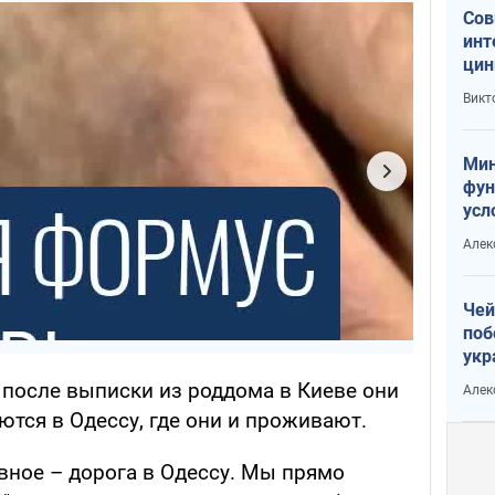
Сов
инт
цин
или
Викт
Тра
Мин
фун
усл
вое
Алек
Чей
поб
укр
чин
 после выписки из роддома в Киеве они
Алек
наз
ются в Одессу, где они и проживают.
вное – дорога в Одессу. Мы прямо