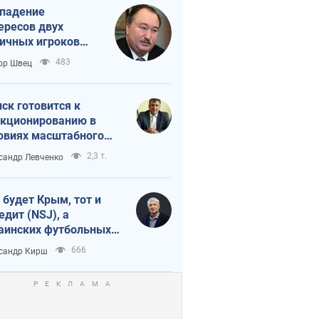
падение
ересов двух
ичных игроков
 тайный план
483
ор Швец
мпа и Путина?
ск готовится к
кционированию в
овиях масштабного
нного кризиса
2,3 т.
сандр Левченко
 будет Крым, тот и
едит (NSJ), а
аинских футбольных
овников могут
666
сандр Кирш
вать убийцами