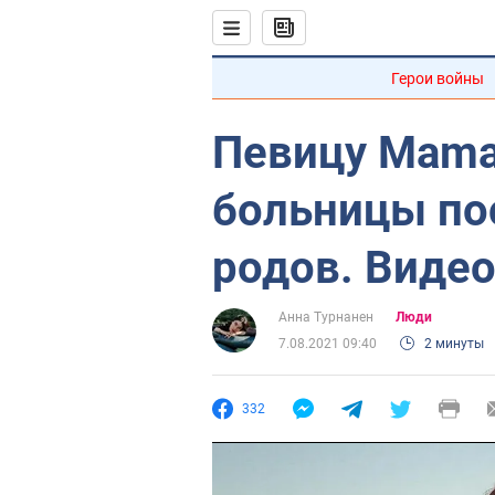
Герои войны
Певицу Mama
больницы по
родов. Виде
Анна Турнанен
Люди
7.08.2021 09:40
2 минуты
332