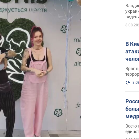
Инте
Владим
украи
виден
партне
8.08.20
В Ки
атак
чело
Враг 
терро
8.0
Росс
боль
медр
Всего 
единст