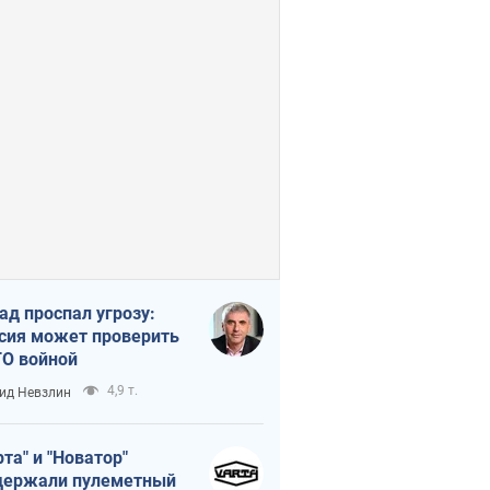
ад проспал угрозу:
сия может проверить
О войной
4,9 т.
ид Невзлин
рта" и "Новатор"
ержали пулеметный