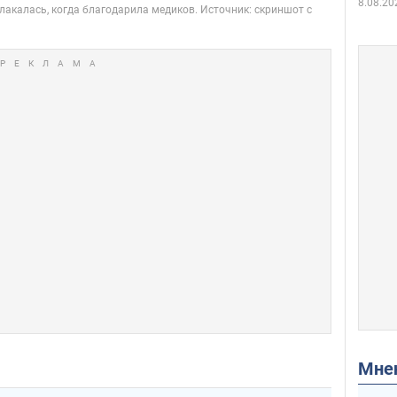
8.08.20
Мн