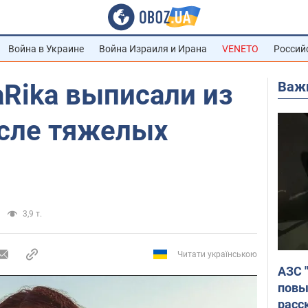
Война в Украине
Война Израиля и Ирана
VENETO
Россий
Важ
Rika выписали из
сле тяжелых
о
3,9 т.
Читати українською
АЗС 
повы
расс