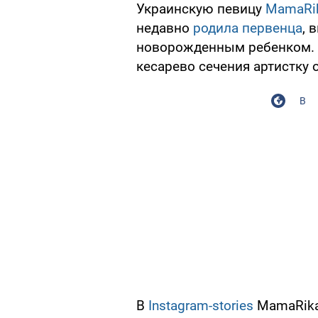
Украинскую певицу
MamaRik
недавно
родила первенца
, 
новорожденным ребенком. 
кесарево сечения артистку 
В
В
Instagram-stories
MamaRika