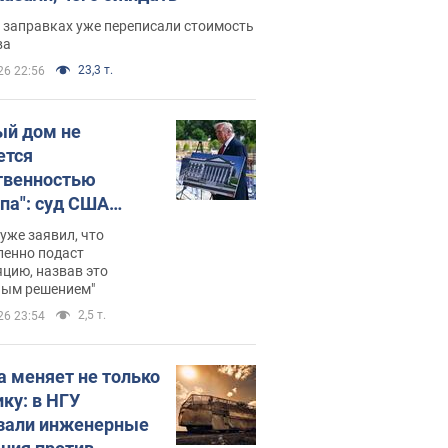
 заправках уже переписали стоимость
ва
23,3 т.
26 22:56
ый дом не
ется
твенностью
па": суд США
становил
уже заявил, что
ительство
ленно подаст
цию, назвав это
ного зала
ным решением"
мостью 400 млн
2,5 т.
26 23:54
аров
а меняет не только
ику: в НГУ
зали инженерные