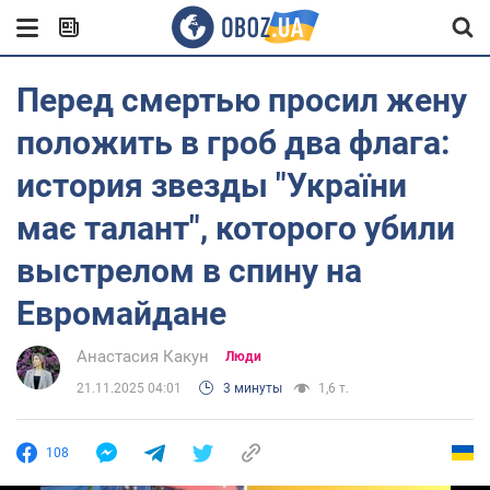
Перед смертью просил жену
положить в гроб два флага:
история звезды "України
має талант", которого убили
выстрелом в спину на
Евромайдане
Анастасия Какун
Люди
21.11.2025 04:01
3 минуты
1,6 т.
108