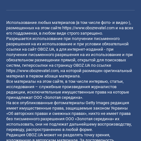
Использование любых материалов (в том числе фото- и видео-),
размещенных на этом сайте
https://www.obozrevatel.com
и на всех
его поддоменах, в любом виде строго запрещено.
Разрешается использование при получении письменного
разрешения на их использование и при условии обязательной
ссылки на сайт OBOZ.UA, а для интернет-изданий - при
получении письменного разрешения на их использование и при
обязательном размещении прямой, открытой для поисковых
систем, гиперссылки на страницу OBOZ.UA по ссылке
https://www.obozrevatel.com
, на которой размещен оригинальный
материал в первом абзаце материала.
Все материалы на этом сайте, в том числе интервью, статьи,
исследования – служебные произведения журналистов
редакции, исключительные имущественные права на которые
принадлежат ООО «Золотая середина».
На все опубликованные фотоматериалы Getty Images редакция
имеет имущественные права, защищаемые законом Украины
«Об авторских правах и смежных правах», никто не имеет права
без письменного разрешения ООО «Золотая середина» их
использовать, они не подлежат дальнейшему воспроизводству,
переводу, распространению в любой форме.
Редакция OBOZ.UA может не разделять точку зрения,
изложенную в авторском материале. За достоверность