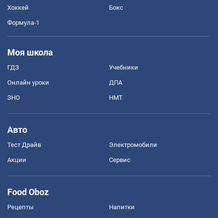
Хоккей
Бокс
Формула-1
Моя школа
ГДЗ
Учебники
Онлайн уроки
ДПА
ЗНО
НМТ
Авто
Тест Драйв
Электромобили
Акции
Сервис
Food Oboz
Рецепты
Напитки