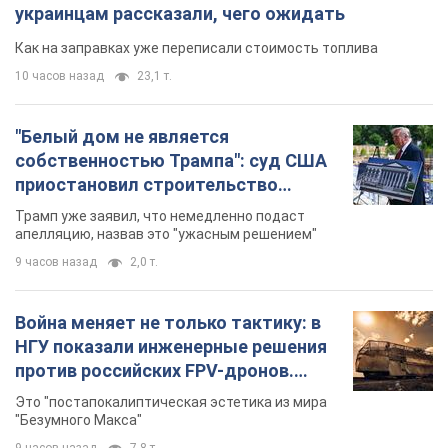
украинцам рассказали, чего ожидать
Как на заправках уже переписали стоимость топлива
10 часов назад
23,1 т.
"Белый дом не является
собственностью Трампа": суд США
приостановил строительство
бального зала стоимостью 400 млн
Трамп уже заявил, что немедленно подаст
долларов
апелляцию, назвав это "ужасным решением"
9 часов назад
2,0 т.
Война меняет не только тактику: в
НГУ показали инженерные решения
против российских FPV-дронов.
Фото
Это "постапокалиптическая эстетика из мира
"Безумного Макса"