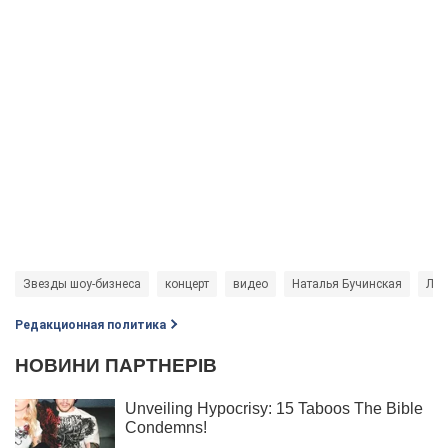
Звезды шоу-бизнеса
концерт
видео
Наталья Бучинская
Лес
Редакционная политика