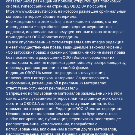
обязательном размещении прямой, открытой для поисковых
систем, гиперссылки на страницу OBOZ.UA по ссылке
https://www.obozrevatel.com
, на которой размещен оригинальный
материал в первом абзаце материала.
Все материалы на этом сайте, в том числе интервью, статьи,
исследования – служебные произведения журналистов
редакции, исключительные имущественные права на которые
принадлежат ООО «Золотая середина».
На все опубликованные фотоматериалы Getty Images редакция
имеет имущественные права, защищаемые законом Украины
«Об авторских правах и смежных правах», никто не имеет права
без письменного разрешения ООО «Золотая середина» их
использовать, они не подлежат дальнейшему воспроизводству,
переводу, распространению в любой форме.
Редакция OBOZ.UA может не разделять точку зрения,
изложенную в авторском материале. За достоверность
информации, размещенной в рекламных материалах,
ответственность несет рекламодатель.
Запрещено использование материалов размещенных на этом
сайте, даже с указанием гиперссылки на страницу этого сайта,
логотипа OBOZ.UA или любого другого упоминания, но без
письменного разрешения Редакции/ООО «Золотая середина»
Незаконным использованием материалов будет считаться:
любое копирование, публикация, перепечатка, последующее
распространение, использование, переработка с
использованием, включением в состав других материалов,
распространение, адаптация, перевод и другие подобные