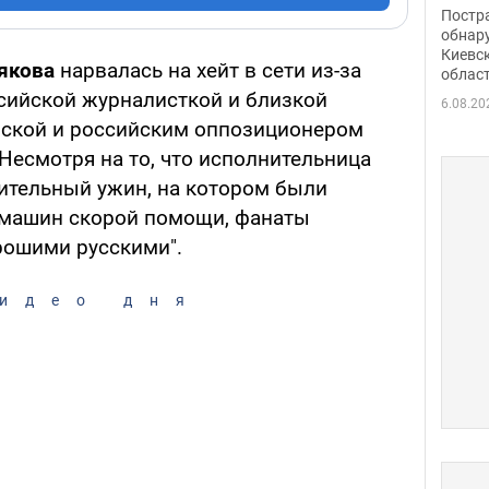
нети
Постр
Фото
обнар
Киевс
якова
нарвалась на хейт в сети из-за
облас
сийской журналисткой и близкой
6.08.20
вской и российским оппозиционером
есмотря на то, что исполнительница
ительный ужин, на котором были
 машин скорой помощи, фанаты
орошими русскими".
идео дня