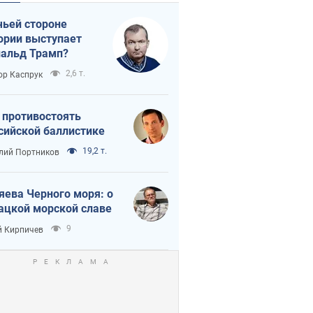
чьей стороне
ории выступает
альд Трамп?
2,6 т.
ор Каспрук
 противостоять
сийской баллистике
19,2 т.
лий Портников
яева Черного моря: о
ацкой морской славе
9
 Кирпичев