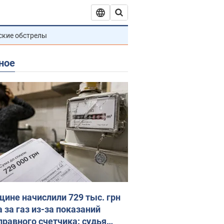
ские обстрелы
ное
ине начислили 729 тыс. грн
 за газ из-за показаний
правного счетчика: судья