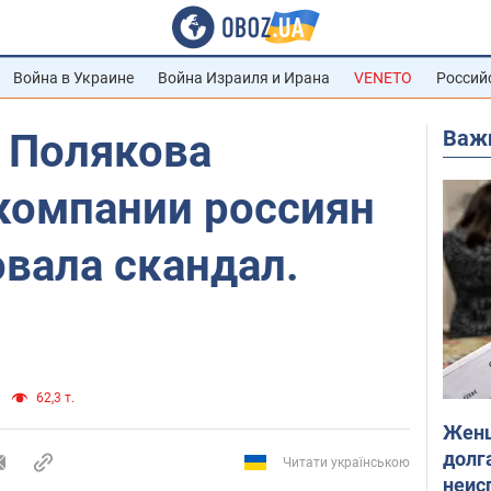
Война в Украине
Война Израиля и Ирана
VENETO
Россий
Важ
: Полякова
 компании россиян
вала скандал.
62,3 т.
Женщ
долга
Читати українською
неис