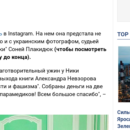
ь
в Instagram. На нем она предстала не
TO
но и с украинским фотографом, судьей
ски" Соней Плакидюк
(чтобы посмотреть
 до конца).
лаготворительный ужин у Ники
выхода книги Александра Невзорова
ти и фашизма". Собраны деньги на две
парамедиков! Всем большое спасибо", –
Силы
Ярос
Зеле