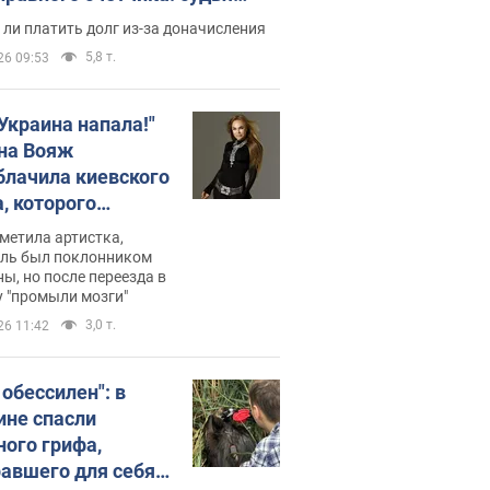
с неожиданное решение
ли платить долг из-за доначисления
5,8 т.
26 09:53
 Украина напала!"
на Вояж
блачила киевского
, которого
омбировали": он
метила артистка,
 русского не знал,
ель был поклонником
ы, но после переезда в
перь хочет
 "промыли мозги"
цида украинцев
3,0 т.
26 11:42
 обессилен": в
ине спасли
ного грифа,
авшего для себя