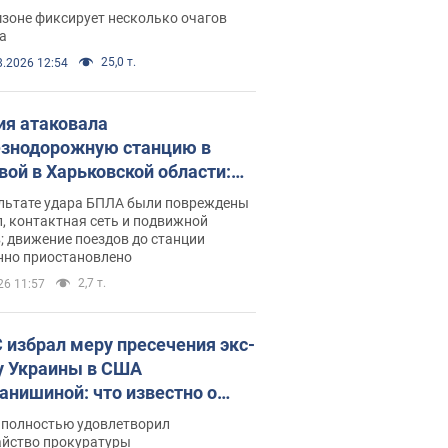
ации. Фото и видео
зоне фиксирует несколько очагов
а
25,0 т.
8.2026 12:54
ия атаковала
знодорожную станцию в
вой в Харьковской области:
 погибшие и раненые
ультате удара БПЛА были повреждены
, контактная сеть и подвижной
; движение поездов до станции
нно приостановлено
2,7 т.
26 11:57
 избрал меру пресечения экс-
у Украины в США
анишиной: что известно о
е полностью удовлетворил
айство прокуратуры