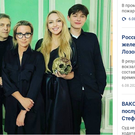
опер
В пром
пожар
6.0
Росс
желе
Лозо
есть
В рез
вокзал
состав
време
6.08.20
ВАКС
посл
Стеф
деле
Суд н
ходат