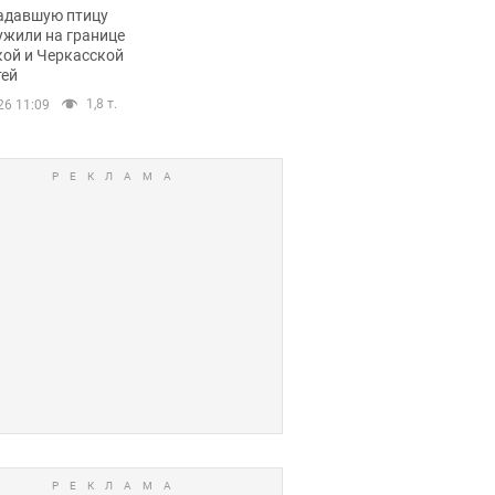
пичный маршрут.
адавшую птицу
ужили на границе
кой и Черкасской
тей
1,8 т.
26 11:09