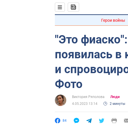
Герои войны
"Это фиаско"
появилась в
и спровоциро
Фото
Виктория Ряполова
Люди
4.05.2023 13:14
2 минуты
84