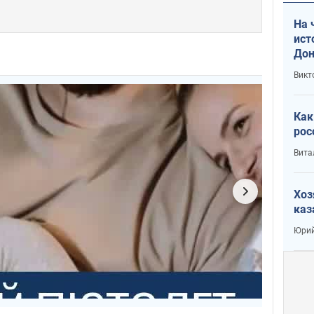
На 
ист
Дон
Викт
Как
рос
Вита
Хоз
каз
Юрий