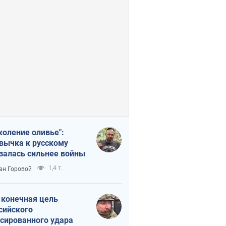
коление оливье":
вычка к русскому
залась сильнее войны
1,4 т.
ан Горовой
 конечная цель
сийского
сированного удара