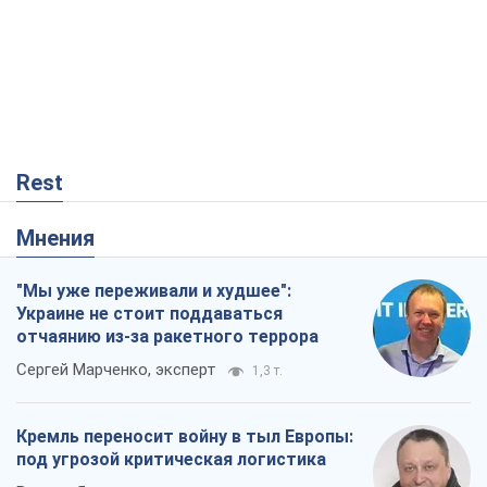
Украине не стоит поддаваться
отчаянию из-за ракетного террора
Сергей Марченко, эксперт
1,3 т.
Кремль переносит войну в тыл Европы:
под угрозой критическая логистика
Виктор Ягун
12,4 т.
Ответ на украинофобию – не
полонофобия, а сильное украинское
государство
Николай Княжицкий
120