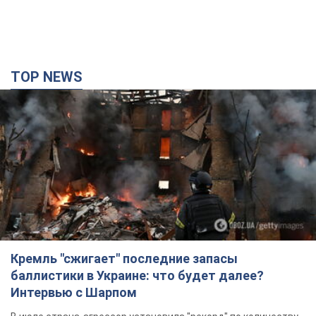
Кремль "сжигает" последние запасы
баллистики в Украине: что будет далее?
Интервью с Шарпом
В июле страна-агрессор установила "рекорд" по количеству
запущенных по Украине баллистических ракет
4 години тому
46,8 т.
В Екатеринбурге атакован склад Wildberries:
есть попадания, поднялся дым. Фото и видео
Россиянам не помогла даже работа ПВО
4 години тому
8,9 т.
"Замечательный отец": в сети рассказали о
мужчине, которого Россия убила ударом по