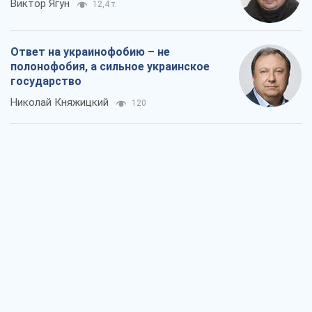
Мэр Москвы внезапно захотел мира,
как становятся послом в США и новые
украинские топ-рейтинги
Александр Кирш
1,7 т.
О запланированной вырубке более 600
деревьев и теплотрассе: что
происходит на Теремках в Киеве
Владислав Самойленко
1,7 т.