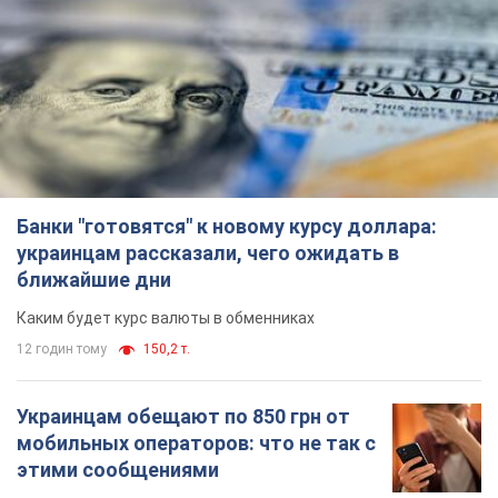
Каким будет курс валюты в обменниках
12 годин тому
150,2 т.
Украинцам обещают по 850 грн от
мобильных операторов: что не так с
этими сообщениями
Как не попасть в ловушку мошенников
6.08.2026 21:02
15,0 т.
Самый дорогой футболист
"Динамо" забил "Карабаху" уже на
10-й минуте матча. Видео
Поединок проходит в Польше
6.08.2026 20:48
6,4 т.