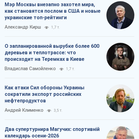
Как атаки Сил обороны Украины
сократили экспорт российских
нефтепродуктов
Андрей Клименко
3,5 т.
Два супертурнира Магучих: спортивній
календарь осени-2026
Александр Липенко
11,0 т.
Все мнения
О компании
Команда
Правовая информация
Политика