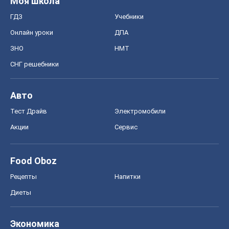
Food Oboz
Рецепты
Напитки
Диеты
Экономика
Рынки и компании
Mакроэкономика
MedOboz
Новости медицины
MAMACLUB
Шоу
Афиша
Сплетни
Красота
Мода
Женский Журнал