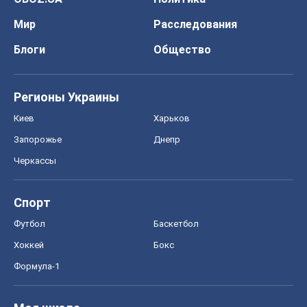
Спорт
Футбол
Баскетбол
Хоккей
Бокс
Формула-1
Моя школа
ГДЗ
Учебники
Онлайн уроки
ДПА
ЗНО
НМТ
СНГ решебники
Авто
Тест Драйв
Электромобили
Акции
Сервис