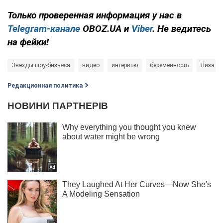
Только
проверенная информация у нас в
Telegram-канале
OBOZ.UA и
Viber
. Не ведитесь
на фейки!
Звезды шоу-бизнеса
видео
интервью
беременность
Лиза Гл
Редакционная политика