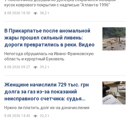
кусок коврового покрытия с надписью "Атланта-1996"
8.08.2026 18:30
38,2 т.
В Прикарпатье после аномальной
жары прошел сильный ливень:
дороги превратились в реки. Видео
Непогода обрушилась на Ивано-Франковскую
область и курортный Буковель
8.08.2026 09:27
39,2 т.
Женщине начислили 729 тыс. грн
долга за газ из-за показаний
неисправного счетчика: судья
вынес неожиданное решение
Нужно ли платить долг из-за доначисления
8.08.2026 14:43
32,3 т.