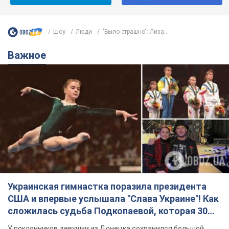
Шоу
Люди
"Было страшно": Лиза...
Важное
Украинская гимнастка поразила президента
США и впервые услышала "Слава Украине"! Как
сложилась судьба Подкопаевой, которая 30
лет назад завоевала "золото" Олимпиады
У поклонников девушки из Донецка сохранился большой