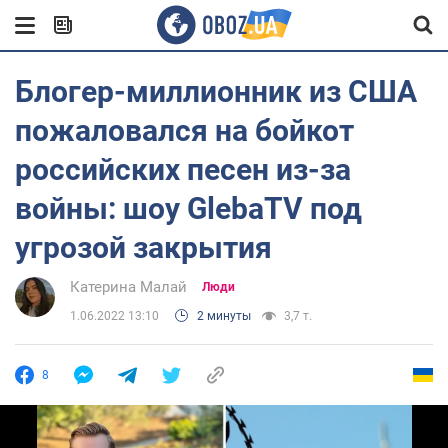
Блогер-миллионник из США
пожаловался на бойкот
российских песен из-за
войны: шоу GlebaTV под
угрозой закрытия
Катерина Малай
Люди
1.06.2022 13:10
2 минуты
3,7 т.
8