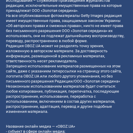
исследования – служебные произведения журналистов
редакции, исключительные имущественные права на которые
принадлежат ООО «Золотая середина».
На все опубликованные фотоматериалы Getty Images редакция
имеет имущественные права, защищаемые законом Украины
«Об авторских правах и смежных правах», никто не имеет права
без письменного разрешения ООО «Золотая середина» их
использовать, они не подлежат дальнейшему воспроизводству,
переводу, распространению в любой форме.
Редакция OBOZ.UA может не разделять точку зрения,
изложенную в авторском материале. За достоверность
информации, размещенной в рекламных материалах,
ответственность несет рекламодатель.
Запрещено использование материалов размещенных на этом
сайте, даже с указанием гиперссылки на страницу этого сайта,
логотипа OBOZ.UA или любого другого упоминания, но без
письменного разрешения Редакции/ООО «Золотая середина»
Незаконным использованием материалов будет считаться:
любое копирование, публикация, перепечатка, последующее
распространение, использование, переработка с
использованием, включением в состав других материалов,
распространение, адаптация, перевод и другие подобные
изменения материала.
Название онлайн медиа — «OBOZ.UA»
- субъект в сфере онлайн медиа;