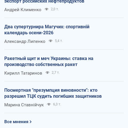
экспорт российских нефтепродуктов
Андрей Клименко
2,0 т.
Два супертурнира Магучих: спортивній
календарь осени-2026
Александр Липенко
5,4 т.
Ракетный щит и меч Украины: ставка на
производство собственных ракет
Кирилл Татаринов
2,7 т.
Посмертная "презумпция виновности": кто
разрешил ТЦК судить погибших защитников
Марина Ставнійчук
6,3 т.
Все мнения