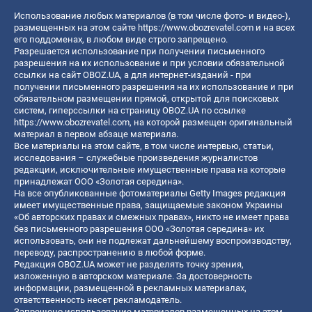
Использование любых материалов (в том числе фото- и видео-),
размещенных на этом сайте
https://www.obozrevatel.com
и на всех
его поддоменах, в любом виде строго запрещено.
Разрешается использование при получении письменного
разрешения на их использование и при условии обязательной
ссылки на сайт OBOZ.UA, а для интернет-изданий - при
получении письменного разрешения на их использование и при
обязательном размещении прямой, открытой для поисковых
систем, гиперссылки на страницу OBOZ.UA по ссылке
https://www.obozrevatel.com
, на которой размещен оригинальный
материал в первом абзаце материала.
Все материалы на этом сайте, в том числе интервью, статьи,
исследования – служебные произведения журналистов
редакции, исключительные имущественные права на которые
принадлежат ООО «Золотая середина».
На все опубликованные фотоматериалы Getty Images редакция
имеет имущественные права, защищаемые законом Украины
«Об авторских правах и смежных правах», никто не имеет права
без письменного разрешения ООО «Золотая середина» их
использовать, они не подлежат дальнейшему воспроизводству,
переводу, распространению в любой форме.
Редакция OBOZ.UA может не разделять точку зрения,
изложенную в авторском материале. За достоверность
информации, размещенной в рекламных материалах,
ответственность несет рекламодатель.
Запрещено использование материалов размещенных на этом