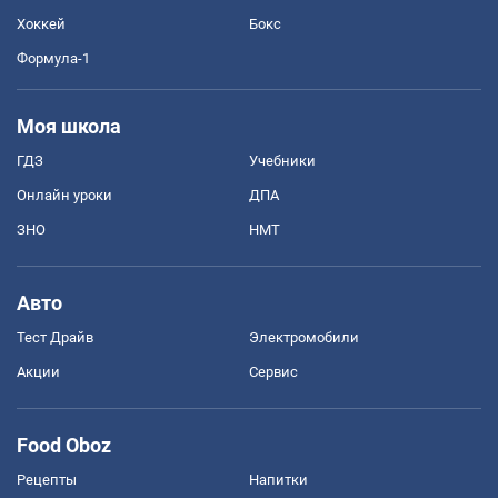
Хоккей
Бокс
Формула-1
Моя школа
ГДЗ
Учебники
Онлайн уроки
ДПА
ЗНО
НМТ
Авто
Тест Драйв
Электромобили
Акции
Сервис
Food Oboz
Рецепты
Напитки