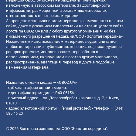
Редакция OBOZ.UA может не разделять точку зрения,
изложенную в авторском материале. За достоверность
информации, размещенной в рекламных материалах,
ответственность несет рекламодатель.
Запрещено использование материалов размещенных на этом
сайте, даже с указанием гиперссылки на страницу этого сайта,
логотипа OBOZ.UA или любого другого упоминания, но без
письменного разрешения Редакции/ООО «Золотая середина»
Незаконным использованием материалов будет считаться:
любое копирование, публикация, перепечатка, последующее
распространение, использование, переработка с
использованием, включением в состав других материалов,
распространение, адаптация, перевод и другие подобные
изменения материала.
Название онлайн медиа — «OBOZ.UA»
- субъект в сфере онлайн медиа;
- идентификатор медиа — R40-06156;
- почтовый адрес — ул. Деревообрабатывающая, д. 7, г. Киев,
01013;
- адрес электронной почты —
[email protected]
; - телефон — (044)
585 46 20
© 2026 Все права защищены, ООО "Золотая середина".