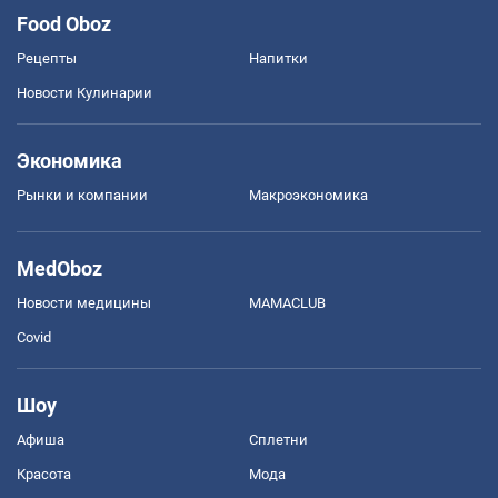
Food Oboz
Рецепты
Напитки
Новости Кулинарии
Экономика
Рынки и компании
Mакроэкономика
MedOboz
Новости медицины
MAMACLUB
Covid
Шоу
Афиша
Сплетни
Красота
Мода