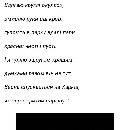
Вдягаю круглі окуляри,
вмиваю руки від крові,
гуляють в парку вдалі пари
красиві чисті і пусті.
І я гуляю з другом кращим,
думками разом він не тут.
Весна спускається на Харків,
як нерозкритий парашут".