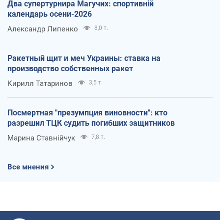
Два супертурнира Магучих: спортивній
календарь осени-2026
Александр Липенко
8,0 т.
Ракетный щит и меч Украины: ставка на
производство собственных ракет
Кирилл Татаринов
3,5 т.
Посмертная "презумпция виновности": кто
разрешил ТЦК судить погибших защитников
Марина Ставнійчук
7,8 т.
Все мнения