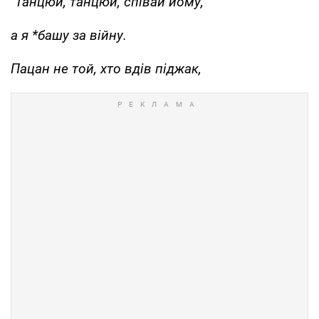
"Танцюй, танцюй, співай йому,
а я *башу за війну.
Пацан не той, хто вдів піджак,