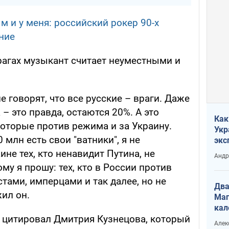
м и у меня: российский рокер 90-х
ние
рагах музыкант считает неуместными и
е говорят, что все русские – враги. Даже
– это правда, остаются 20%. А это
Как
которые против режима и за Украину.
Укр
 млн есть свои "ватники", я не
экс
неф
не тех, кто ненавидит Путина, не
Андр
му я прошу: тех, кто в России против
тами, имперцами и так далее, но не
Два
жил он.
Маг
кал
е цитировал Дмитрия Кузнецова, который
Алек