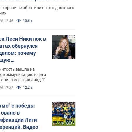
ессивном" раке
а врачи не обратили на это должного
ния
15,3 т.
26 12:46
ск Леси Никитюк в
атах обернулся
далом: почему
ущую
раведливо
нитость вышла на
йтили
ю коммуникацию в сети
тавила все точки над "i"
12,2 т.
26 17:32
амо" с победы
товало в
ификации Лиги
еренций. Видео