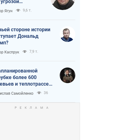
 угрозой
тическая
9,6 т.
ор Ягун
истика
чьей стороне истории
тупает Дональд
мп?
7,9 т.
ор Каспрук
апланированной
убке более 600
евьев и теплотрассе:
 происходит на
36
ислав Самойленко
емках в Киеве