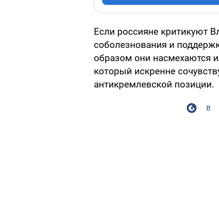
Если россияне критикуют В
соболезнования и поддержку
образом они насмехаются ил
который искренне сочувст
антикремлевской позиции.
В