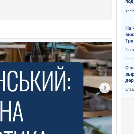
под
кри
Викт
лог
На 
выс
Тра
Викт
О з
выр
дер
что
Влад
Тер