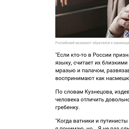
"Если кто-то в России призн
языку, считает их близкими
мразью и палачом, развязав
воспринимают как насмешку
По словам Кузнецова, изд
человека отличить довольно
гребенку.
"Когда ватники и путинисты 
я понимаю, но… Я не раз сл