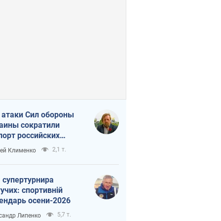
 атаки Сил обороны
аины сократили
порт российских
тепродуктов
2,1 т.
ей Клименко
 супертурнира
учих: спортивній
ендарь осени-2026
5,7 т.
сандр Липенко