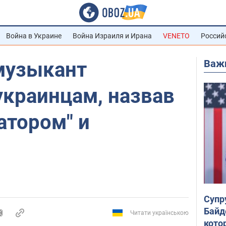
Война в Украине
Война Израиля и Ирана
VENETO
Россий
Важ
музыкант
украинцам, назвав
атором" и
Супр
Байд
Читати українською
кото