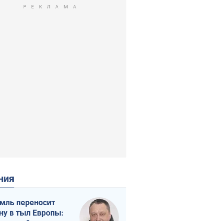
ения
мль переносит
ну в тыл Европы: