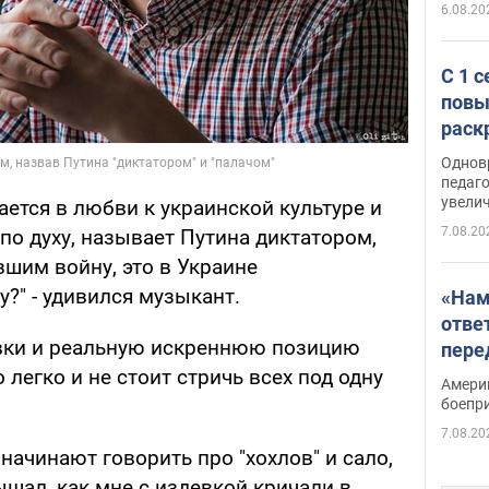
6.08.20
С 1 
повы
раск
Однов
педаг
увелич
ается в любви к украинской культуре и
7.08.20
 по духу, называет Путина диктатором,
шим войну, это в Украине
?" - удивился музыкант.
«Нам
отве
евки и реальную искреннюю позицию
пере
Patri
 легко и не стоит стричь всех под одну
Амери
боепр
7.08.20
начинают говорить про "хохлов" и сало,
ышал, как мне с издевкой кричали в