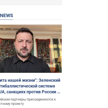
P NEWS
ита нашей жизни": Зеленский
нтибаллистической системе
JA, санкциях против России и
ержке аграриев. Видео
ейские партнеры присоединяются к
стному проекту