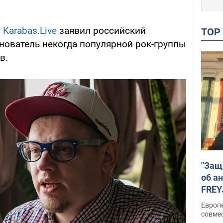
у
Karabas.Live
заявил российский
TO
снователь некогда популярной рок-группы
в.
"Защ
об а
FREY
подд
Европ
совме