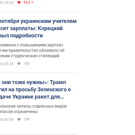
56,2 т.
26 20:20
сентября украинским учителям
сят зарплаты: Корецкий
рыл подробности
ременно с повышением зарплат
огам правительство объявило об
ении студенческих стипендий
783
26 00:29
 они тоже нужны»: Трамп
тил на просьбу Зеленского о
даче Украине ракет для
ot
канские запасы отдельных видов
ипасов ограничены
189
26 00:59