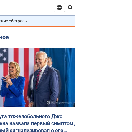
ские обстрелы
ное
уга тяжелобольного Джо
ена назвала первый симптом,
рый сигнализировал о его