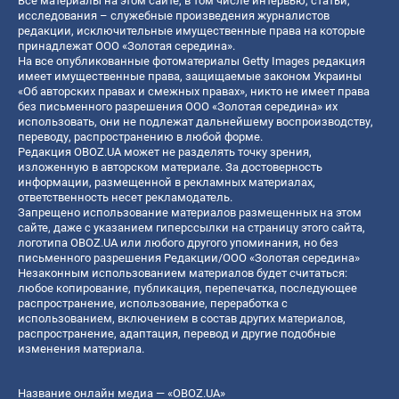
Все материалы на этом сайте, в том числе интервью, статьи,
исследования – служебные произведения журналистов
редакции, исключительные имущественные права на которые
принадлежат ООО «Золотая середина».
На все опубликованные фотоматериалы Getty Images редакция
имеет имущественные права, защищаемые законом Украины
«Об авторских правах и смежных правах», никто не имеет права
без письменного разрешения ООО «Золотая середина» их
использовать, они не подлежат дальнейшему воспроизводству,
переводу, распространению в любой форме.
Редакция OBOZ.UA может не разделять точку зрения,
изложенную в авторском материале. За достоверность
информации, размещенной в рекламных материалах,
ответственность несет рекламодатель.
Запрещено использование материалов размещенных на этом
сайте, даже с указанием гиперссылки на страницу этого сайта,
логотипа OBOZ.UA или любого другого упоминания, но без
письменного разрешения Редакции/ООО «Золотая середина»
Незаконным использованием материалов будет считаться:
любое копирование, публикация, перепечатка, последующее
распространение, использование, переработка с
использованием, включением в состав других материалов,
распространение, адаптация, перевод и другие подобные
изменения материала.
Название онлайн медиа — «OBOZ.UA»