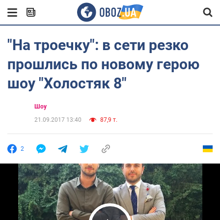
"На троечку": в сети резко
прошлись по новому герою
шоу "Холостяк 8"
Шоу
21.09.2017 13:40
87,9 т.
2