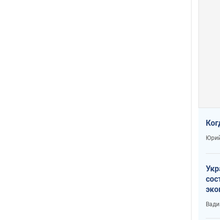
Ког
Юрий
Укр
сос
эко
Ест
Вади
тун