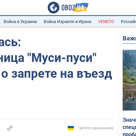
Война в Украине
Война Израиля и Ирана
VENETO
Россий
Важ
ась:
ица "Муси-пуси"
о запрете на въезд
Знач
спец
Читати українською
проб