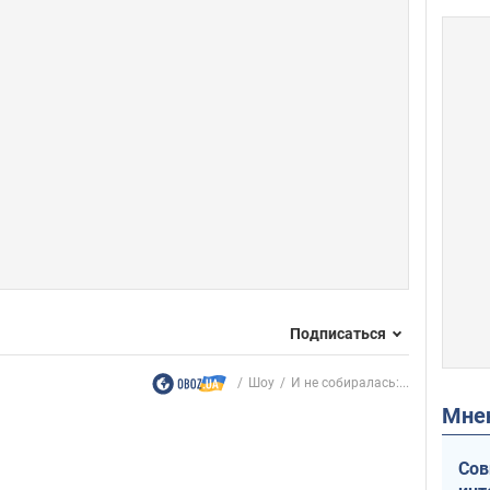
Подписаться
Шоу
И не собиралась:...
Мн
Сов