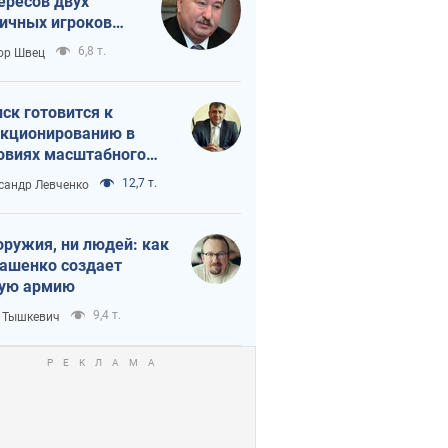
ересов двух
ичных игроков
 тайный план
6,8 т.
ор Швец
мпа и Путина?
ск готовится к
кционированию в
овиях масштабного
нного кризиса
12,7 т.
сандр Левченко
оружия, ни людей: как
ашенко создает
ую армию
9,4 т.
 Тышкевич