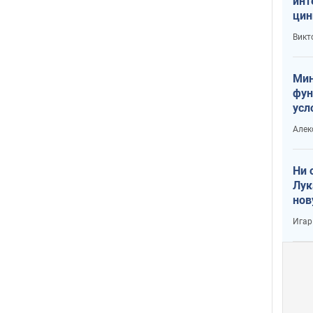
инт
цин
или
Викт
Тра
Мин
фун
усл
вое
Алек
Ни 
Лук
нов
Игар