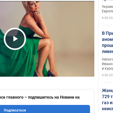
гран
Украин
Европ
8.08.20
В Пр
аном
прош
Play Video
ливе
прев
Непог
Виде
Ивано
и кур
8.08.20
Женщ
729 т
рсе главного – подпишитесь на Новини на
газ 
неис
Подписаться