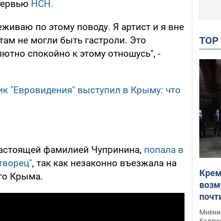
нтервью
НСН.
еживаю по этому поводу. Я артист и я вне
TO
 там не могли быть гастроли. Это
ютно спокойно к этому отношусь", -
ик "Евровидения" выступил в Крыму: что
настоящей фамилией Чупринина,
попала в
творец"
, так как незаконно въезжала на
Крем
го Крыма.
возм
почт
Укра
Мнение
баллис