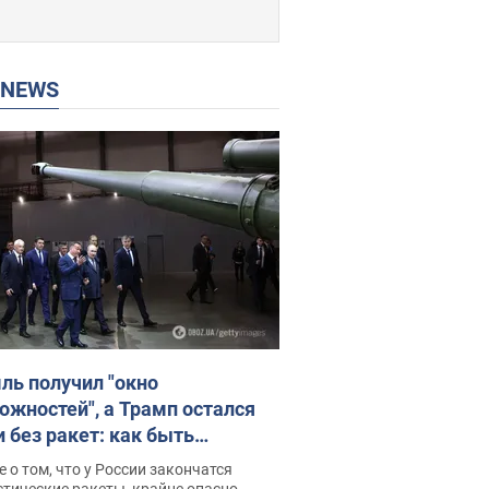
P NEWS
ль получил "окно
ожностей", а Трамп остался
и без ракет: как быть
ине? Интервью с Мельником
 о том, что у России закончатся
тические ракеты, крайне опасно,