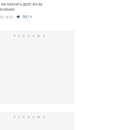
я вынес
ли платить долг из-за
иданное решение
исления
30,1 т.
26 14:43