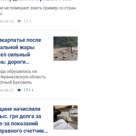
ицей
е не помешает взять пример со стран
ы
1,7 т.
26 05:10
икарпатье после
альной жары
ел сильный
нь: дороги
ратились в реки.
ода обрушилась на
о
-Франковскую область
ортный Буковель
17,1 т.
26 09:27
ине начислили
ыс. грн долга за
из-за показаний
правного счетчика: