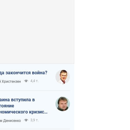
да закончится война?
4,4 т.
 Христензен
аина вступила в
тояние
номического кризиса.
ь ли свет в конце
3,9 т.
м Денисенко
неля?