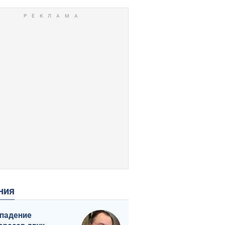
ения
падение