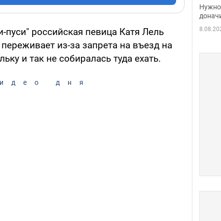
судь
Нужно 
неож
донач
8.08.20
-пуси" российская певица Катя Лель
 переживает из-за запрета на въезд на
ьку и так не собиралась туда ехать.
идео дня