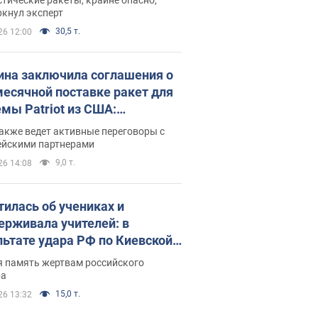
ркнул эксперт
30,5 т.
26 12:00
ина заключила соглашения о
есячной поставке ракет для
емы Patriot из США:
нский раскрыл подробности
акже ведет активные переговоры с
ейскими партнерами
9,0 т.
26 14:08
тилась об учениках и
ерживала учителей: в
льтате удара РФ по Киевской
сти погибли директор
я память жертвам российского
ского лицея, её муж и внук
ра
15,0 т.
26 13:32