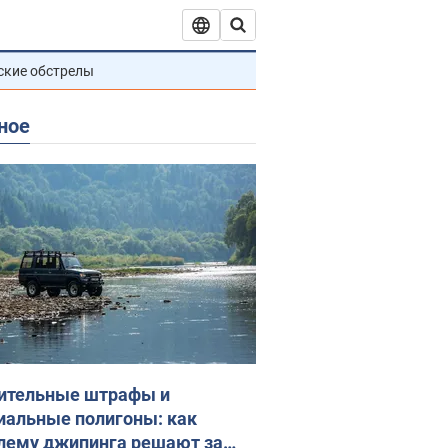
ские обстрелы
ное
ительные штрафы и
иальные полигоны: как
лему джипинга решают за