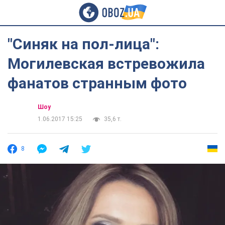
"Синяк на пол-лица":
Могилевская встревожила
фанатов странным фото
Шоу
1.06.2017 15:25
35,6 т.
8