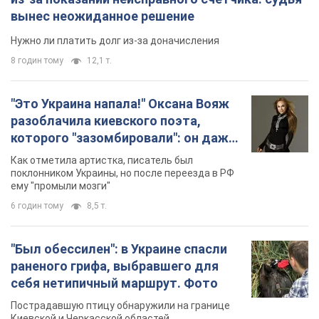
вынес неожиданное решение
Нужно ли платить долг из-за доначисления
8 годин тому
12,1 т.
"Это Украина напала!" Оксана Вояж
разоблачила киевского поэта,
которого "зазомбировали": он даже
русского не знал, а теперь хочет
Как отметила артистка, писатель был
геноцида украинцев
поклонником Украины, но после переезда в РФ
ему "промыли мозги"
6 годин тому
8,5 т.
"Был обессилен": в Украине спасли
раненого грифа, выбравшего для
себя нетипичный маршрут. Фото
Пострадавшую птицу обнаружили на границе
Киевской и Черкасской областей