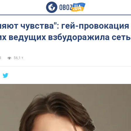
яют чувства": гей-провокация
их ведущих взбудоражила сеть
8
56,1 т.