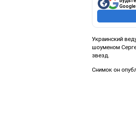
Будьте
Google
Украинский вед
шоуменом Серге
звезд.
Снимок он опубл