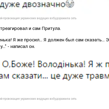
треагировал и сам Притула.
нька! Я же просил... Я должен был сам сказать... 
.." - написал он.