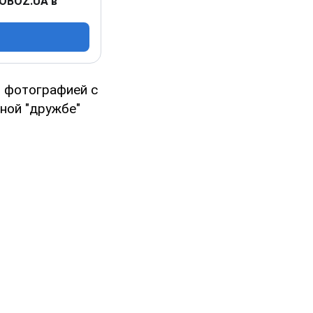
 OBOZ.UA в
 фотографией с
ной "дружбе"