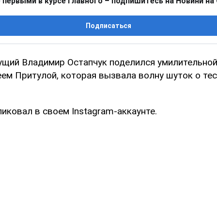
 первыми в курсе главного – подпишитесь на Новини на
Подписаться
ущий Владимир Остапчук поделился умилительной
ем Притулой, которая вызвала волну шуток о тес
иковал в своем Instagram-аккаунте.