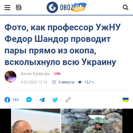
Фото, как профессор УжНУ
Федор Шандор проводит
пары прямо из окопа,
всколыхнуло всю Украину
Анна Кравчук
Lite
6.05.2022 12:14
3 минуты
15,7 т.
584