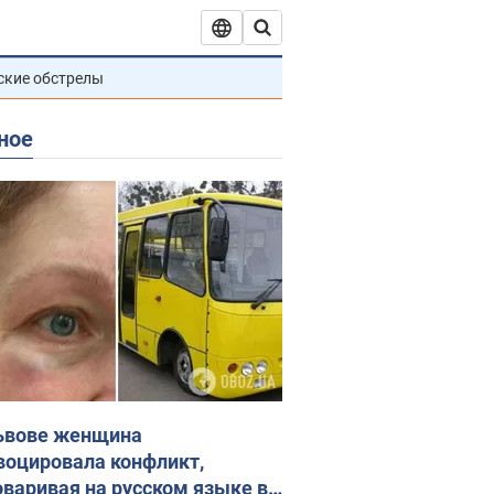
ские обстрелы
ное
ьвове женщина
воцировала конфликт,
оваривая на русском языке в