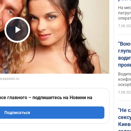
марш
На ме
адми
патрул
опера
Виде
7.08.20
Play Video
"Вою
глуп
води
проя
укра
Водите
попла
конфл
оскорб
Виде
7.08.20
рсе главного – подпишитесь на Новини на
"Не 
Подписаться
секс
Киев