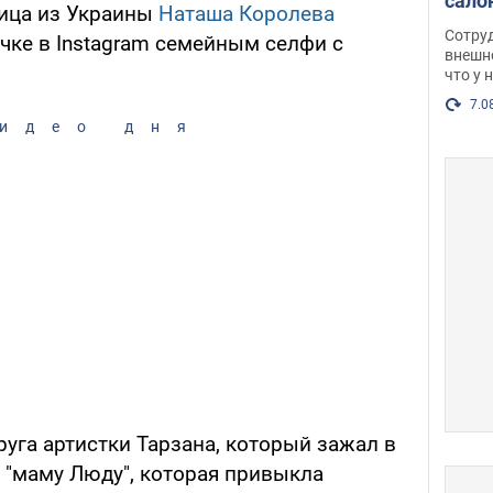
сало
вица из Украины
Наташа Королева
оско
Сотру
чке в Instagram семейным селфи с
посл
внешн
что у 
разг
Фото
7.0
идео дня
уга артистки Тарзана, который зажал в
 "маму Люду", которая привыкла