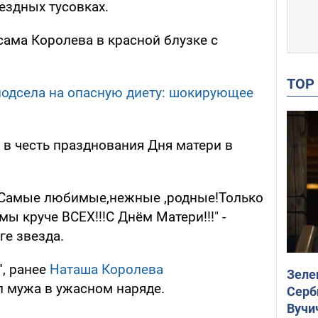
ездных тусовках.
сама Королева в красной блузке с
TO
одсела на опасную диету: шокирующее
в честь празднования Дня матери в
Самые любимые,нежные ,родные!Только
ы круче ВСЕХ!!!С Днём Матери!!!" -
ге звезда.
", ранее
Наташа Королева
Зеле
 мужа в ужасном наряде.
Серб
Вучи