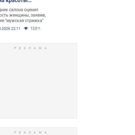
на красоты
рбил женщину
дник салона оценил
е химиотерапии,
ость женщины, заявив,
нее "мужская стрижка"
орелся скандал.
12,0 т.
8.2026 22:11