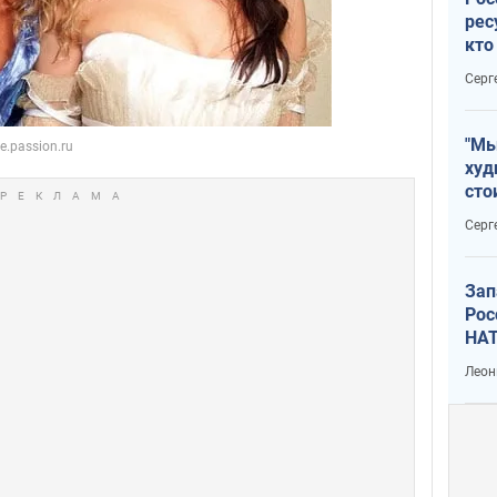
рес
кто
дик
Серг
"Мы
худ
сто
отч
Серг
рак
Зап
Рос
НАТ
Леон