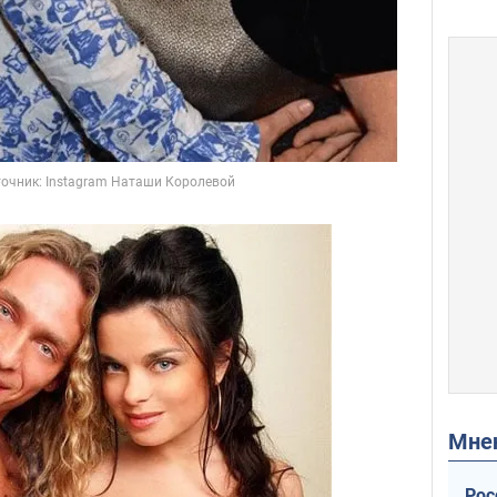
Мн
Рос