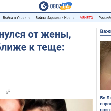
Война в Украине
Война Израиля и Ирана
VENETO
Россий
Важ
нулся от жены,
ближе к теще:
Во Л
спро
разг