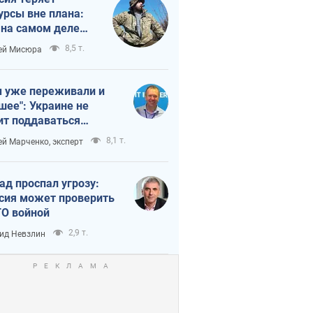
урсы вне плана:
 на самом деле
тует темп войны
8,5 т.
ей Мисюра
 уже переживали и
шее": Украине не
ит поддаваться
аянию из-за
8,1 т.
ей Марченко, эксперт
етного террора
ад проспал угрозу:
сия может проверить
О войной
2,9 т.
ид Невзлин