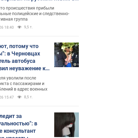
рутке: полиция составила
сто происшествия прибыли
нистративный протокол.
ьные полицейские и следственно-
тивная группа
о
9,5 т.
26 18:40
ют, потому что
ы": в Черновцах
тель автобуса
вил неуважение к
инским военным и
ля уволили после
тился за это.
икта с пассажирами и
лений в адрес военных
о
8,5 т.
26 15:47
следит за
уальностью": в
е консультант