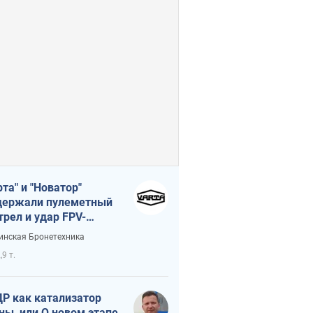
рта" и "Новатор"
ержали пулеметный
трел и удар FPV-
на, сохранив жизнь
инская Бронетехника
церу ВСУ
,9 т.
Р как катализатор
ны, или О новом этапе