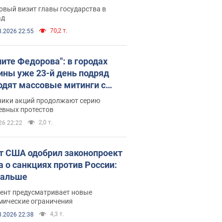
рвый визит главы государства в
ад
70,2 т.
8.2026 22:55
ните Федорова": в городах
ины уже 23-й день подряд
одят массовые митинги с
атами. Фото и видео
ники акций продолжают серию
евных протестов
2,0 т.
26 22:22
т США одобрил законопроект
а о санкциях против России:
дальше
ент предусматривает новые
мические ограничения
4,3 т.
8.2026 22:38