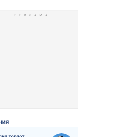
ения
сия теряет