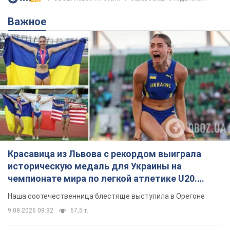
Красавица из Львова с рекордом выиграла
историческую медаль для Украины на
чемпионате мира по легкой атлетике U20.
Видео
Наша соотечественница блестяще выступила в Орегоне
9.08.2026 09:32
67,5 т.
Бритни Спирс призналась в уколах
красоты и показала последствия
неудачной косметологии: ходила
так почти месяц
Заметный эффект от процедуры сохранялся
около четырех недель
9.08.2026 13:19
3,5 т.
В 16–17 лет могла целый день не
есть: украинская модель Кристина
Пономар рассказала о страшной