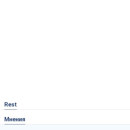
Rest
Мнения
Украинский парадокс, или Почему у
Путина ничего не получилось с
Украиной
Виталий Портников
17,6 т.
Москва выдвигает претензии Пекину:
дружба превращается в зависимость
России от Китая
Виктор Каспрук
14,1 т.