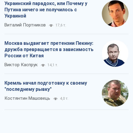
Кремль начал подготовку к своему
"последнему рывку"
Костянтин Машовець
4,0 т.
Дух Анкориджа окончательно
испарился
Виктор Андрусив
5,8 т.