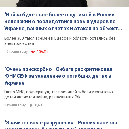
Украине
Глава МИД подчеркнул, что причиной гибели украинских
детей является война, развязанная РФ
8 годин тому
8,6 т.
"Значительные разрушения": Россия нанесла
массированный удар по добывающим
активам и буровой площадке "Укрнафты"
Против добывающей инфраструктуры противник применил
десятки БПЛА
9 годин тому
7,2 т.