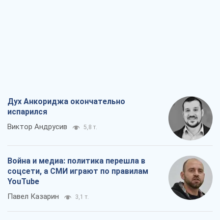
Война и медиа: политика перешла в
соцсети, а СМИ играют по правилам
YouTube
Павел Казарин
3,1 т.
В плену собственных мифов: как
Константиновка стала главной
идеологической ловушкой для
российских оккупантов
Дмитрий Снегирев
6,5 т.
Рекрутинг: обновленный и, похоже,
полезный вражеский опыт, или
Диалектика требовательной трусости
Александр Кирш
5,4 т.