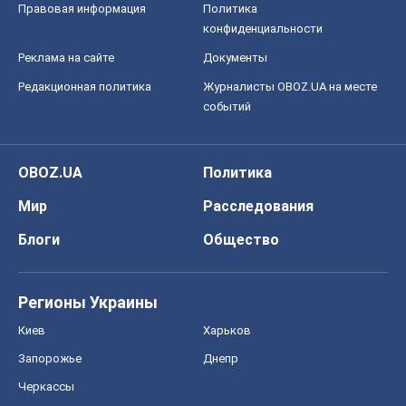
Регионы Украины
Киев
Харьков
Запорожье
Днепр
Черкассы
Спорт
Футбол
Баскетбол
Хоккей
Бокс
Формула-1
Моя школа
ГДЗ
Учебники
Онлайн уроки
ДПА