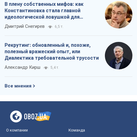
Все мнения
О компании
Команда
Правовая информация
Политика
конфиденциальности
Реклама на сайте
Документы
Редакционная политика
Журналисты OBOZ.UA на месте
событий
OBOZ.UA
Политика
Мир
Расследования
Блоги
Общество