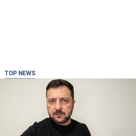
"Война будет все более ощутимой в России":
Зеленский о последствиях новых ударов по
Украине, важных отчетах и атаках на объекты
противника. Видео
Более 300 тысяч семей в Одессе и области остались без
электричества
10 годин тому
136,8 т.
"Очень прискорбно": Сибига раскритиковал
ЮНИСЕФ за заявление о погибших детях в