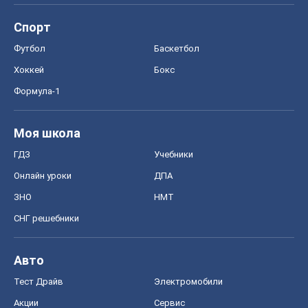
ЗНО
НМТ
СНГ решебники
Авто
Тест Драйв
Электромобили
Акции
Сервис
Food Oboz
Рецепты
Напитки
Диеты
Экономика
Рынки и компании
Mакроэкономика
MedOboz