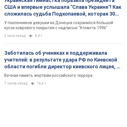
Украинская гимнастка поразила президента
США и впервые услышала "Слава Украине"! Как
сложилась судьба Подкопаевой, которая 30
лет назад завоевала "золото" Олимпиады
У поклонников девушки из Донецка сохранился большой
кусок коврового покрытия с надписью "Атланта-1996"
2 часа назад
8,4 т.
Заботилась об учениках и поддерживала
учителей: в результате удара РФ по Киевской
области погибли директор киевского лицея, её
муж и внук
Вечная память жертвам российского террора
7 часов назад
18,6 т.