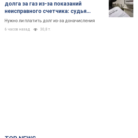
долга за газ из-за показаний
неисправного счетчика: судья
вынес неожиданное решение
Нужно ли платить долг из-за доначисления
6 часов назад
30,8 т.