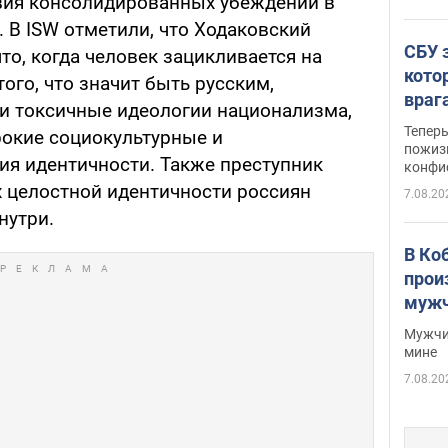
вия консолидированных убеждений в
 В ISW отметили, что Ходаковский
СБУ 
о, когда человек зацикливается на
кото
ого, что значит быть русским,
враг
и токсичные идеологии национализма,
Тепер
окие социокультурные и
пожиз
ия идентичности. Также преступник
конфи
 целостной идентичности россиян
7.08.20
нутри.
В Ко
прои
мужч
Мужчи
мине
7.08.20