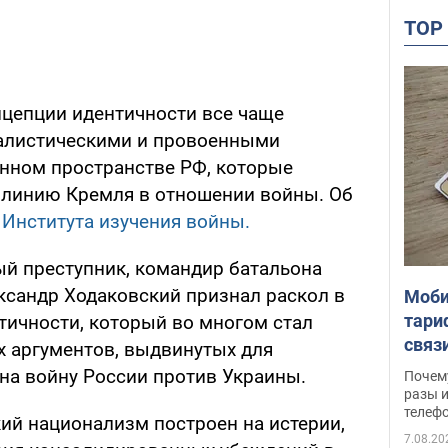
TO
нцепции идентичности все чаще
алистическими и провоенными
нном пространстве РФ, которые
 линию Кремля в отношении войны. Об
е
Института изучения войны.
й преступник, командир батальона
ександр Ходаковский признал раскол в
Моби
тари
тичности, который во многом стал
связ
х аргументов, выдвинутых для
жало
на войну России против Украины.
Почем
разы и
телеф
кий национализм построен на истерии,
7.08.20