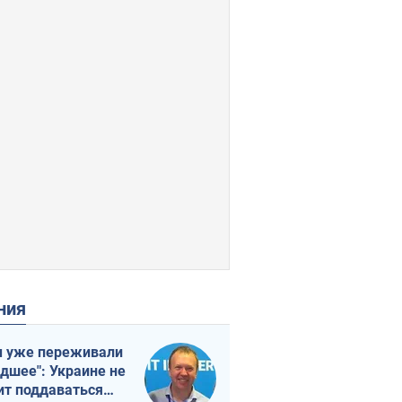
ения
 уже переживали
удшее": Украине не
ит поддаваться