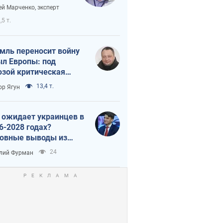
аянию из-за
ей Марченко, эксперт
етного террора
,5 т.
мль переносит войну
ыл Европы: под
озой критическая
истика
13,4 т.
ор Ягун
 ожидает украинцев в
6-2028 годах?
овные выводы из
ых прогнозов от НБУ
24
лий Фурман