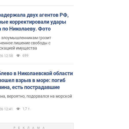
задержала двух агентов РФ,
рые корректировали удары
а по Николаеву. Фото
ь злоумышленникам грозит
ненное лишение свободы с
скацией имущества
699
26 12:58
блево в Николаевской области
зошел взрыв в море: погиб
ина, есть пострадавшие
на, вероятно, подорвался на морской
1,7 т.
26 12:41