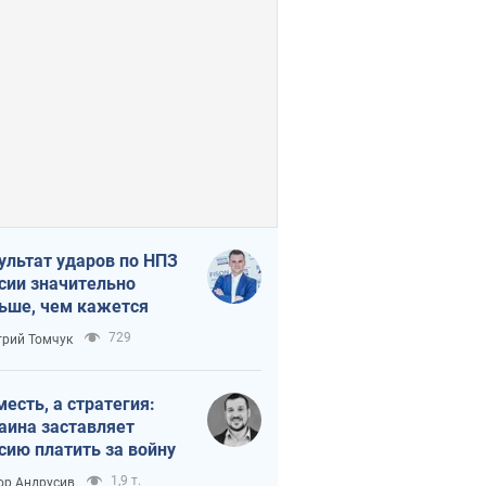
ультат ударов по НПЗ
сии значительно
ьше, чем кажется
729
рий Томчук
месть, а стратегия:
аина заставляет
сию платить за войну
1,9 т.
ор Андрусив