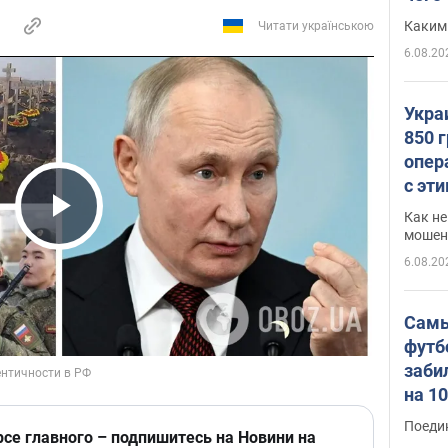
Каким
Читати українською
6.08.20
Укра
850 
опер
с эт
Как не
Play Video
мошен
6.08.20
Самы
футб
заби
на 1
Виде
Поеди
рсе главного – подпишитесь на Новини на