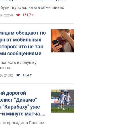
 будет курс валюты в обменниках
151,7 т.
26 22:58
инцам обещают по
грн от мобильных
аторов: что не так
ими сообщениями
 попасть в ловушку
ников
16,4 т.
26 21:02
й дорогой
олист "Динамо"
л "Карабаху" уже
0-й минуте матча.
о
нок проходит в Польше