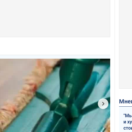
Мн
"Мы
и х
сто