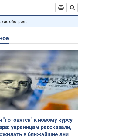
ские обстрелы
ное
и "готовятся" к новому курсу
ара: украинцам рассказали,
 ожидать в ближайшие дни