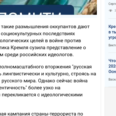
отч
Серг
рак
3
о такие размышления оккупантов дают
Кре
в т
 социокультурных последствиях
угр
ологических целей в войне против
лог
Викт
тика Кремля сузила представление о
им среди российских идеологов.
Что
202
 полномасштабного вторжения "русская
Осн
 лингвистически и культурно, строясь на
нов
Васи
 русского мира. Однако сейчас война
нтичность" более узко на
 перекликается с идеологическими
ная кампания страны-террориста по