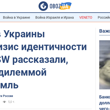
Война в Украине
Война Израиля и Ирана
VENETO
Россий
Важ
в Украины
изис идентичности
ISW рассказали,
 дилеммой
емль
Банк
ти России
долл
5,0 т.
чего