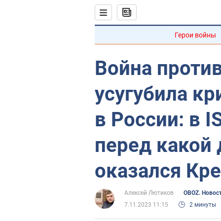
Герои войны
Война проти
усугубила кр
в России: в 
перед какой
оказался Кр
Алексей Лютиков
OBOZ. Новос
7.11.2023 11:15
2 минуты