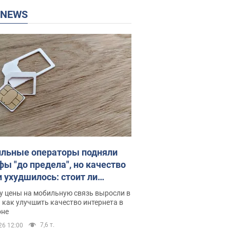
P NEWS
льные операторы подняли
фы "до предела", но качество
и ухудшилось: стоит ли
ваться на цены
у цены на мобильную связь выросли в
 как улучшить качество интернета в
оне
7,6 т.
26 12:00