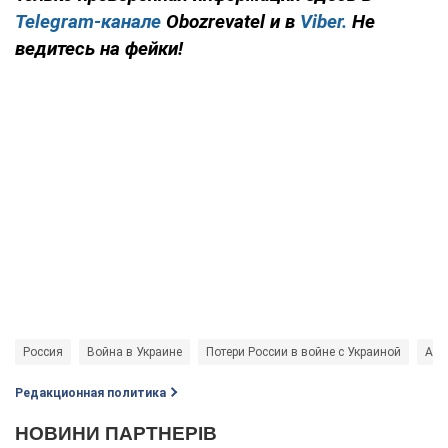
Telegram-канале
Obozrevatel и в
Viber.
Не
ведитесь на фейки!
Россия
Война в Украине
Потери России в войне с Украиной
Ана
Редакционная политика