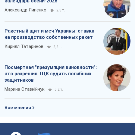
календарь осени-2026
Александр Липенко
2,8 т.
Ракетный щит и меч Украины: ставка
на производство собственных ракет
Кирилл Татаринов
2,2 т.
Посмертная "презумпция виновности":
кто разрешил ТЦК судить погибших
защитников
Марина Ставнійчук
5,2 т.
Все мнения