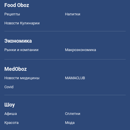
Food Oboz
Рецепты
Напитки
Новости Кулинарии
Экономика
Рынки и компании
Mакроэкономика
MedOboz
Новости медицины
MAMACLUB
Covid
Шоу
Афиша
Сплетни
Красота
Мода