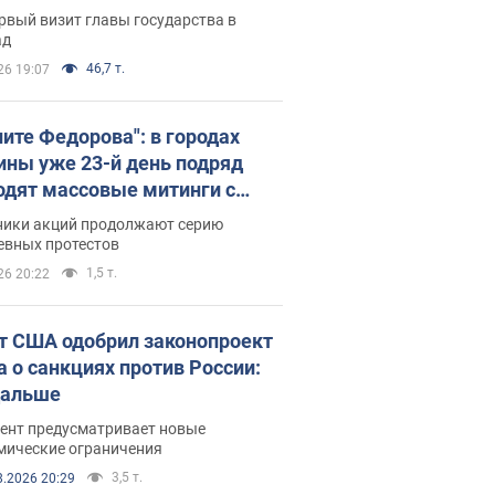
рвый визит главы государства в
ад
46,7 т.
26 19:07
ните Федорова": в городах
ины уже 23-й день подряд
одят массовые митинги с
атами. Фото и видео
ники акций продолжают серию
евных протестов
1,5 т.
26 20:22
т США одобрил законопроект
а о санкциях против России:
дальше
ент предусматривает новые
мические ограничения
3,5 т.
8.2026 20:29