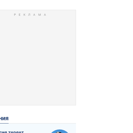
ения
сия теряет