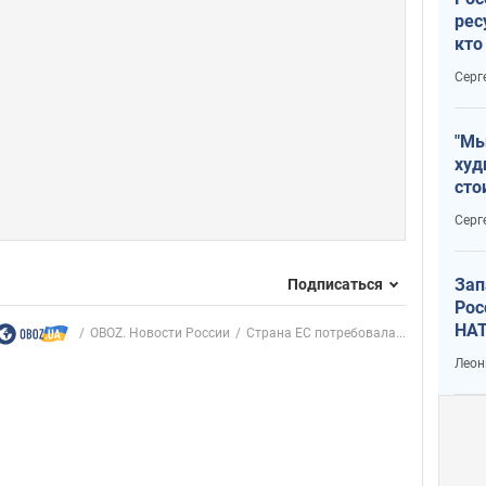
рес
кто
дик
Серг
"Мы
худ
сто
отч
Серг
рак
Зап
Подписаться
Рос
НАТ
OBOZ. Новости России
Страна ЕС потребовала...
Леон