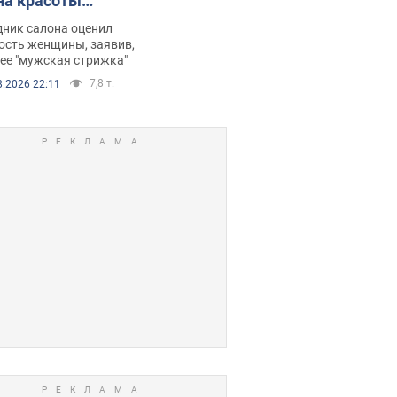
на красоты
рбил женщину
дник салона оценил
е химиотерапии,
ость женщины, заявив,
нее "мужская стрижка"
орелся скандал.
7,8 т.
8.2026 22:11