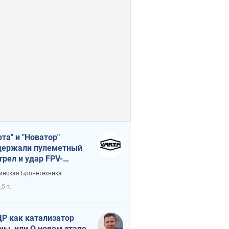
рта" и "Новатор"
ержали пулеметный
трел и удар FPV-
на, сохранив жизнь
инская Бронетехника
церу ВСУ
,5 т.
Р как катализатор
ны, или О новом этапе