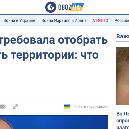
Война в Украине
Война Израиля и Ирана
VENETO
Россий
Важ
требовала отобрать
ть территории: что
Читати українською
Во Л
спро
разг