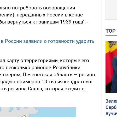
льно потребовать возвращения
релии), переданных России в конце
ы вернуться к границам 1939 года", -
TO
 в России заявили о готовности ударить
л карту с территориями, которые его
это несколько районов Республики
 озером, Печенегская область — регион
ощадью примерно 10 тысяч квадратных
сть региона Салла, которая входит в
Зеле
Серб
Вучи