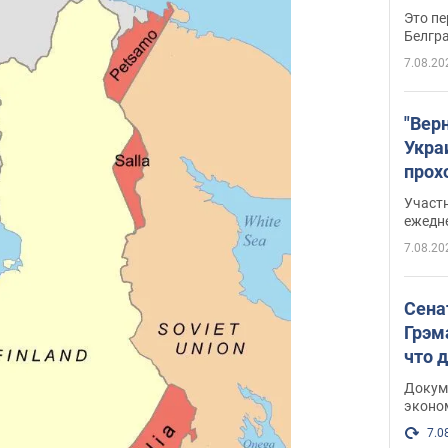
Это пе
Белгр
7.08.20
"Вер
Укра
прох
плак
Участ
ежедн
7.08.20
Сена
Грэм
что 
Докум
эконо
7.0