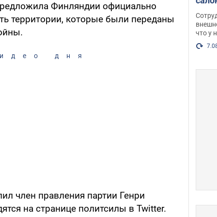
сало
предложила Финляндии официально
оско
Сотру
уть территории, которые были переданы
посл
внешн
ойны.
что у 
разг
Фото
7.0
идео дня
пил член правления партии Генри
ятся на странице политсилы в Twitter.