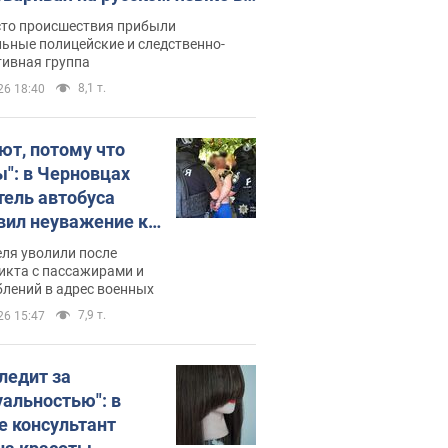
рутке: полиция составила
сто происшествия прибыли
нистративный протокол.
ьные полицейские и следственно-
тивная группа
о
8,1 т.
26 18:40
ют, потому что
ы": в Черновцах
тель автобуса
вил неуважение к
инским военным и
ля уволили после
тился за это.
икта с пассажирами и
лений в адрес военных
о
7,9 т.
26 15:47
следит за
уальностью": в
е консультант