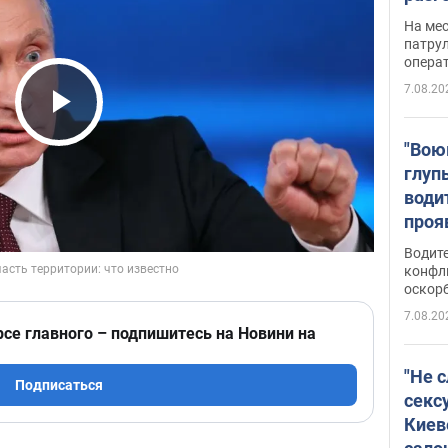
марш
На ме
адми
патрул
опера
Виде
7.08.20
Play Video
"Вою
глуп
води
проя
укра
Водите
попла
конфл
оскорб
Виде
7.08.20
рсе главного – подпишитесь на Новини на
"Не 
Подписаться
секс
Киев