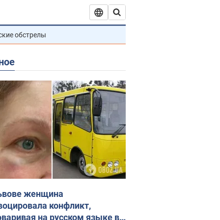
ские обстрелы
ное
ьвове женщина
воцировала конфликт,
оваривая на русском языке в