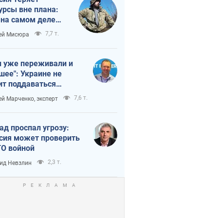
урсы вне плана:
 на самом деле
тует темп войны
7,7 т.
ей Мисюра
 уже переживали и
шее": Украине не
ит поддаваться
аянию из-за
7,6 т.
ей Марченко, эксперт
етного террора
ад проспал угрозу:
сия может проверить
О войной
2,3 т.
ид Невзлин