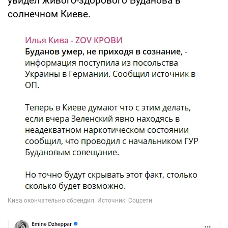
увидел живого-здорового Буданова в
солнечном Киеве.