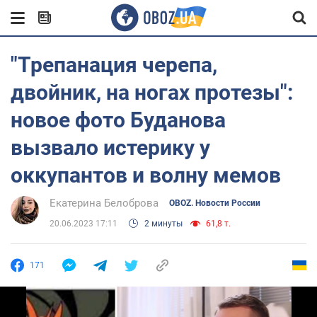
"Трепанация черепа,
двойник, на ногах протезы":
новое фото Буданова
вызвало истерику у
оккупантов и волну мемов
Екатерина Белоброва
OBOZ. Новости России
20.06.2023 17:11
2 минуты
61,8 т.
171