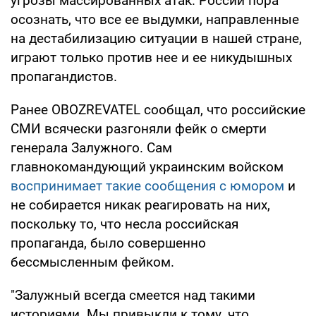
угрозы массированных атак. России пора
осознать, что все ее выдумки, направленные
на дестабилизацию ситуации в нашей стране,
играют только против нее и ее никудышных
пропагандистов.
Ранее OBOZREVATEL сообщал, что российские
СМИ всячески разгоняли фейк о смерти
генерала Залужного. Сам
главнокомандующий украинским войском
воспринимает такие сообщения с юмором
и
не собирается никак реагировать на них,
поскольку то, что несла российская
пропаганда, было совершенно
бессмысленным фейком.
"Залужный всегда смеется над такими
историями. Мы привыкли к тому, что