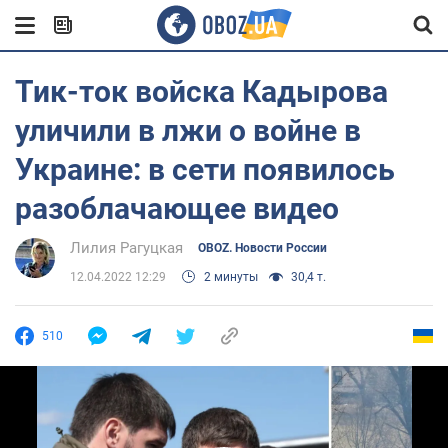
Тик-ток войска Кадырова
уличили в лжи о войне в
Украине: в сети появилось
разоблачающее видео
Лилия Рагуцкая
OBOZ. Новости России
12.04.2022 12:29
2 минуты
30,4 т.
510