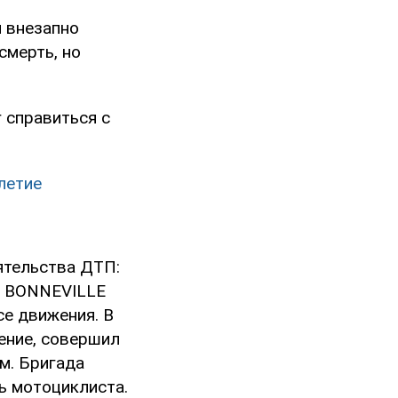
и внезапно
смерть, но
 справиться с
летие
ятельства ДТП:
ф BONNEVILLE
се движения. В
ение, совершил
м. Бригада
ь мотоциклиста.