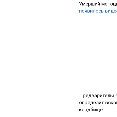
Умерший мотоцик
появилось виде
Предварительна
определит вскр
кладбище.