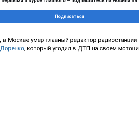
 первыми в курсе главного – подпишитесь на Новини на
Подписаться
я, в Москве умер главный редактор радиостанции
 Доренко
, который угодил в ДТП на своем мотоци