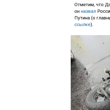
Отметим, что Д
он
назвал
Росси
Путина (о глав
ссылке
).