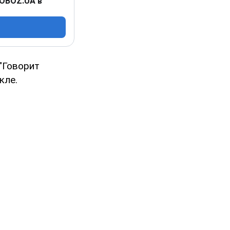
 OBOZ.UA в
 "Говорит
кле.