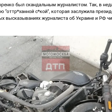
оренко был скандальным журналистом. Так, в не
ю "оттр*ханной с*кой", которая заслужила прези
ных высказываниях журналиста об Украине и РФ чи