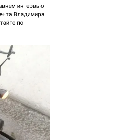
давнем интервью
дента Владимира
тайте по