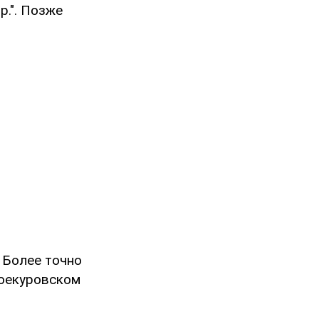
р.". Позже
 Более точно
роекуровском