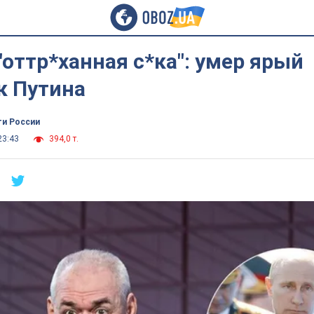
 "оттр*ханная с*ка": умер ярый
к Путина
ти России
23:43
394,0 т.