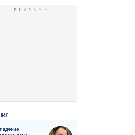
ения
падение