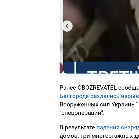
Ранее OBOZREVATEL сообщал
Белгороде раздались взры
Вооруженных сил Украины" 
"спецоперации".
В результате
падения снаря
домов, три многоэтажных д