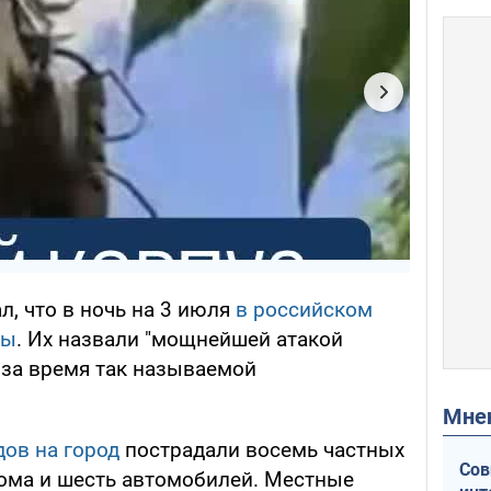
, что в ночь на 3 июля
в российском
вы
. Их назвали "мощнейшей атакой
за время так называемой
Мн
дов на город
пострадали восемь частных
Сов
ома и шесть автомобилей. Местные