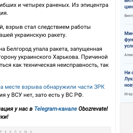
инт
гибших и четырех раненых. Из эпицентра
цин
ия.
или
Викт
Тра
ей, взрыв стал следствием работы
Мин
вшей украинскую ракету.
фун
усл
на Белгород упала ракета, запущенная
вое
Алек
орону украинского Харькова. Причиной
ься как техническая неисправность, так
Ни 
Лук
нов
на месте взрыва обнаружили части ЗРК
я у ВСУ нет, зато есть у ВС РФ.
Игар
ация у нас в
Telegram-канале
Obozrevatel
йки!