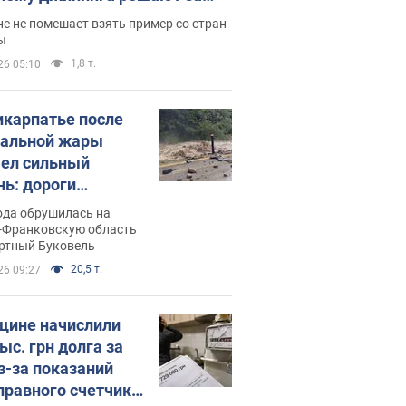
ицей
е не помешает взять пример со стран
ы
1,8 т.
26 05:10
икарпатье после
альной жары
ел сильный
нь: дороги
ратились в реки.
ода обрушилась на
о
-Франковскую область
ортный Буковель
20,5 т.
26 09:27
ине начислили
ыс. грн долга за
из-за показаний
правного счетчика: