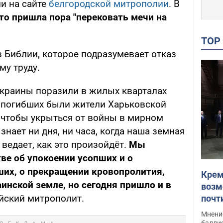
и на сайте
белгородской митрополии
. В
что пришла пора "перековать мечи на
TO
 Библии, которое подразумевает отказ
му труду.
краины поразили в жилых кварталах
 погибших были жители Харьковской
, чтобы укрыться от войны в мирном
знает ни дня, ни часа, когда наша земная
 ведает, как это произойдёт.
Мы
ве об упокоении усопших и о
их, о прекращении кровопролития,
Крем
инской земле, но сегодня пришло и в
возм
ийский митрополит.
почт
Укра
Мнение
баллис