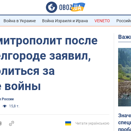
Война в Украине
Война Израиля и Ирана
VENETO
Россий
Важ
митрополит после
лгороде заявил,
литься за
е войны
и России
15,8 т.
Знач
спец
Читати українською
проб