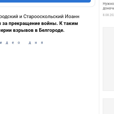
судь
Нужно 
неож
донач
8.08.20
родский и Старооскольский Иоанн
 за прекращение войны. К таким
ерии взрывов в Белгороде.
идео дня