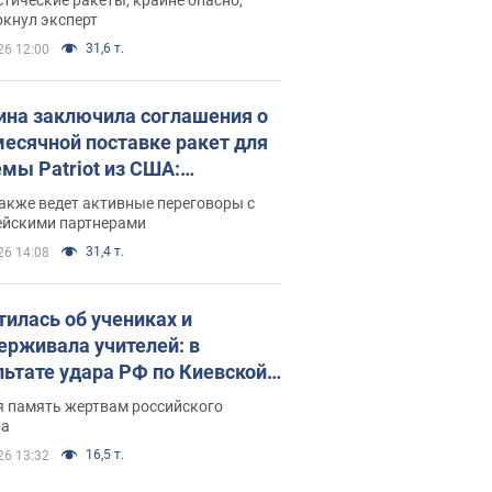
ркнул эксперт
31,6 т.
26 12:00
ина заключила соглашения о
есячной поставке ракет для
емы Patriot из США:
нский раскрыл подробности
акже ведет активные переговоры с
ейскими партнерами
31,4 т.
26 14:08
тилась об учениках и
ерживала учителей: в
льтате удара РФ по Киевской
сти погибли директор
я память жертвам российского
ского лицея, её муж и внук
ра
16,5 т.
26 13:32