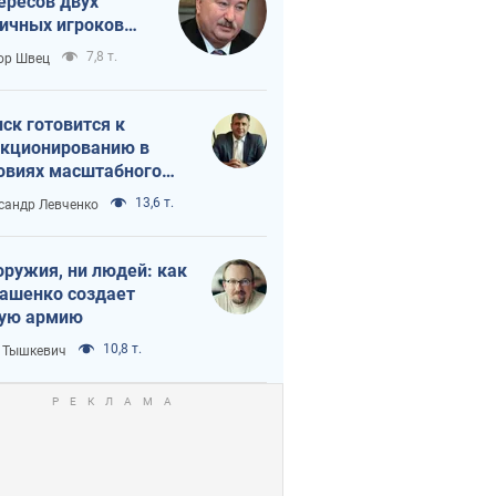
ересов двух
ичных игроков
 тайный план
7,8 т.
ор Швец
мпа и Путина?
ск готовится к
кционированию в
овиях масштабного
нного кризиса
13,6 т.
сандр Левченко
оружия, ни людей: как
ашенко создает
ую армию
10,8 т.
 Тышкевич