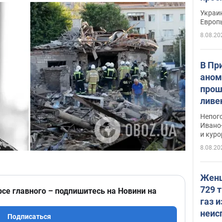
гран
Украин
Европ
8.08.20
В Пр
аном
прош
ливе
прев
Непог
Виде
Ивано
и кур
8.08.20
Женщ
729 т
рсе главного – подпишитесь на Новини на
газ 
неис
Подписаться