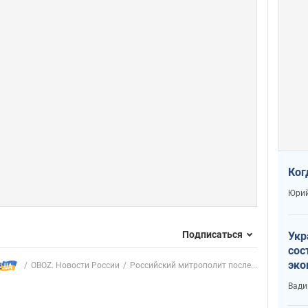
Ког
Юрий
Подписаться
Укр
сос
эко
OBOZ. Новости России
Российский митрополит после...
Ест
Вади
тун