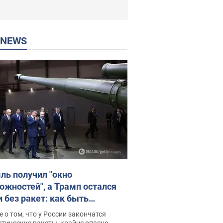
P NEWS
ль получил "окно
ожностей", а Трамп остался
и без ракет: как быть
ине? Интервью с Мельником
 о том, что у России закончатся
тические ракеты, крайне опасно,