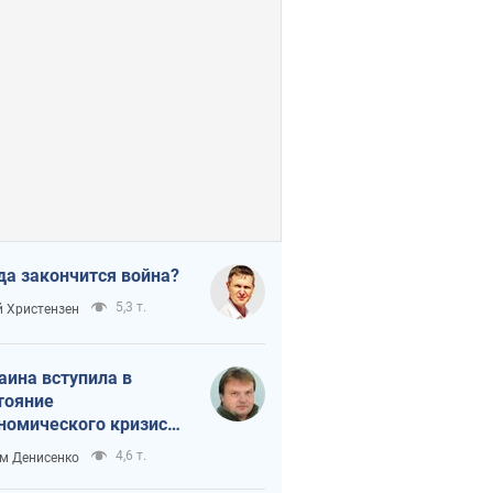
да закончится война?
5,3 т.
 Христензен
аина вступила в
тояние
номического кризиса.
ь ли свет в конце
4,6 т.
м Денисенко
неля?