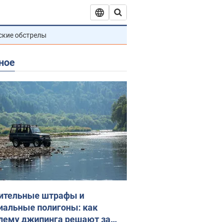
ские обстрелы
ное
ительные штрафы и
иальные полигоны: как
лему джипинга решают за