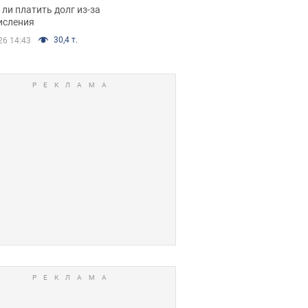
я вынес
ли платить долг из-за
иданное решение
исления
30,4 т.
26 14:43