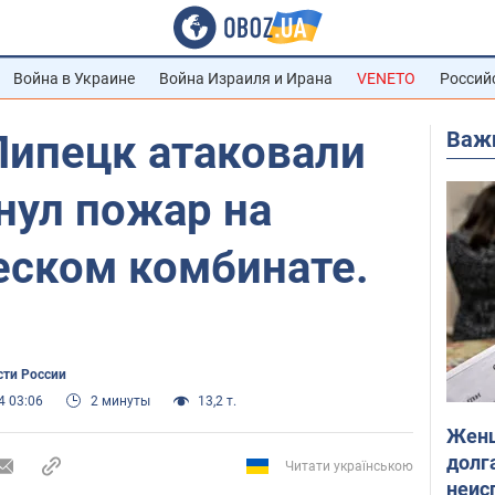
Война в Украине
Война Израиля и Ирана
VENETO
Россий
Важ
Липецк атаковали
нул пожар на
еском комбинате.
сти России
4 03:06
2 минуты
13,2 т.
Женщ
долга
Читати українською
неис