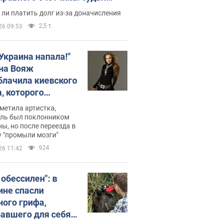
с неожиданное решение
ли платить долг из-за доначисления
2,5 т.
26 09:53
 Украина напала!"
на Вояж
блачила киевского
, которого
омбировали": он
метила артистка,
 русского не знал,
ель был поклонником
ы, но после переезда в
перь хочет
 "промыли мозги"
цида украинцев
924
26 11:42
 обессилен": в
ине спасли
ного грифа,
авшего для себя