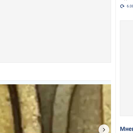
6.0
Мн