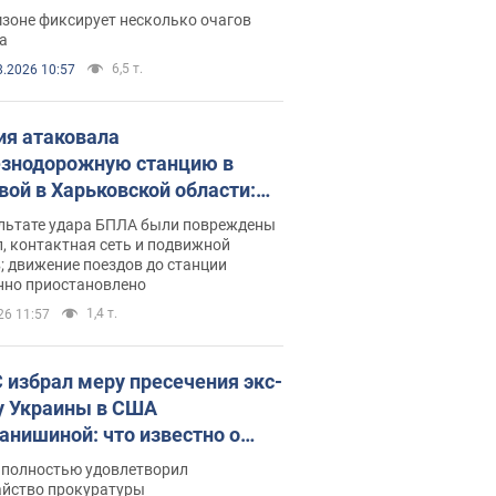
ации. Фото и видео
зоне фиксирует несколько очагов
а
6,5 т.
8.2026 10:57
ия атаковала
знодорожную станцию в
вой в Харьковской области:
 погибшие и раненые
ультате удара БПЛА были повреждены
, контактная сеть и подвижной
; движение поездов до станции
нно приостановлено
1,4 т.
26 11:57
 избрал меру пресечения экс-
у Украины в США
анишиной: что известно о
е полностью удовлетворил
айство прокуратуры