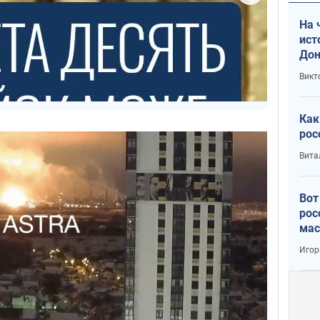
На 
ист
Дон
Викт
Как
рос
Вита
Вот
рос
мас
Игор