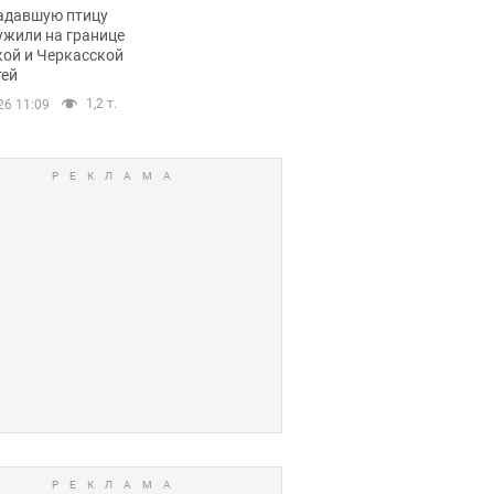
пичный маршрут.
адавшую птицу
ужили на границе
кой и Черкасской
тей
1,2 т.
26 11:09