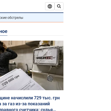
ские обстрелы
ное
ине начислили 729 тыс. грн
 за газ из-за показаний
правного счетчика: судья