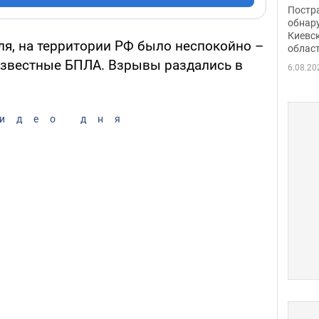
нети
Постр
Фото
обнар
Киевс
аля, на территории РФ было неспокойно –
облас
известные БПЛА. Взрывы раздались в
6.08.20
идео дня