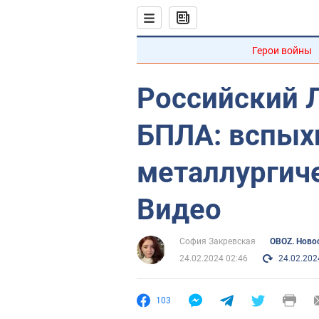
Герои войны
Российский 
БПЛА: вспых
металлургич
Видео
София Закревская
OBOZ. Ново
24.02.2024 02:46
24.02.202
103