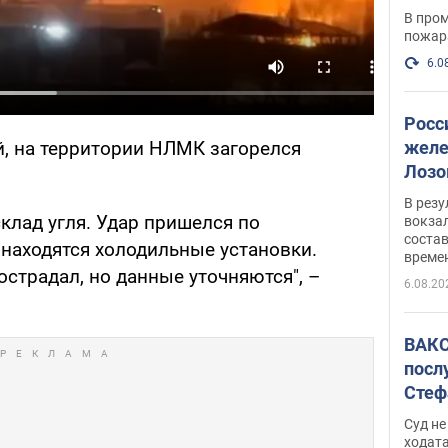
опер
В пром
пожар
6.0
Росс
желе
, на территории НЛМК загорелся
Лозо
есть
В рез
клад угля. Удар пришелся по
вокзал
состав
 находятся холодильные установки.
време
острадал, но данные уточняются", –
6.08.20
ВАКС
посл
Стеф
деле
Суд н
ходат