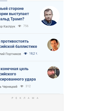
чьей стороне
ории выступает
альд Трамп?
756
ор Каспрук
 противостоять
сийской баллистике
18,2 т.
лий Портников
 конечная цель
сийского
сированного удара
312
ь Чернецкий