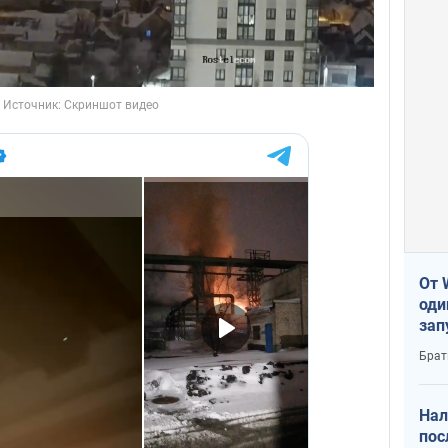
От 
оди
зап
реа
Брат
Нал
пос