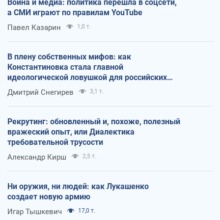
Война и медиа: политика перешла в соцсети,
а СМИ играют по правилам YouTube
Павел Казарин
1,0 т.
В плену собственных мифов: как
Константиновка стала главной
идеологической ловушкой для российских
оккупантов
Дмитрий Снегирев
3,1 т.
Рекрутинг: обновленный и, похоже, полезный
вражеский опыт, или Диалектика
требовательной трусости
Александр Кирш
2,5 т.
Ни оружия, ни людей: как Лукашенко
создает новую армию
Игар Тышкевич
17,0 т.