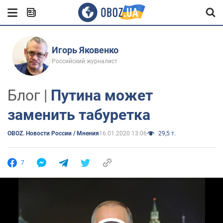
Игорь Яковенко
Российский журналист
Блог |
Путина может
заменить табуретка
OBOZ. Новости России / Мнения
16.01.2020 13:06
29,5 т.
7