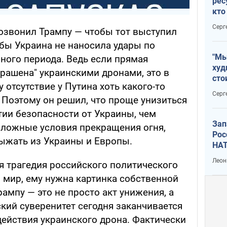
рес
кто
дик
Серг
позвонил Трампу — чтобы тот выступил
обы Украина не наносила удары по
"Мы
ного периода. Ведь если прямая
худ
крашена" украинскими дронами, это в
сто
 отсутствие у Путина хоть какого-то
отч
Серг
 Поэтому он решил, что проще унизиться
рак
тии безопасности от Украины, чем
Зап
 сложные условия прекращения огня,
Рос
ыжать из Украины и Европы.
НАТ
Леон
я трагедия российского политического
 мир, ему нужна картинка собственной
ампу — это не просто акт унижения, а
ский суверенитет сегодня заканчивается
 действия украинского дрона. Фактически