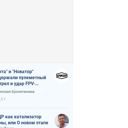
рта" и "Новатор"
ержали пулеметный
трел и удар FPV-
на, сохранив жизнь
инская Бронетехника
церу ВСУ
,5 т.
Р как катализатор
ны, или О новом этапе