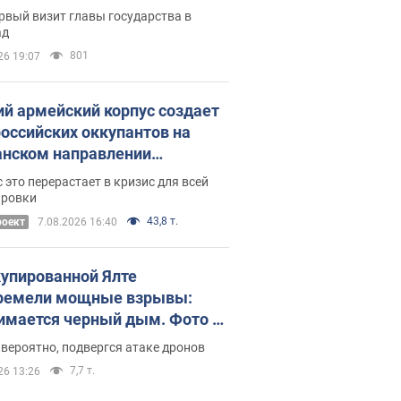
рвый визит главы государства в
ад
801
26 19:07
ий армейский корпус создает
российских оккупантов на
нском направлении
ический дискомфорт: как это
 это перерастает в кризис для всей
ось
ировки
43,8 т.
роект
7.08.2026 16:40
купированной Ялте
ремели мощные взрывы:
имается черный дым. Фото и
о
 вероятно, подвергся атаке дронов
7,7 т.
26 13:26