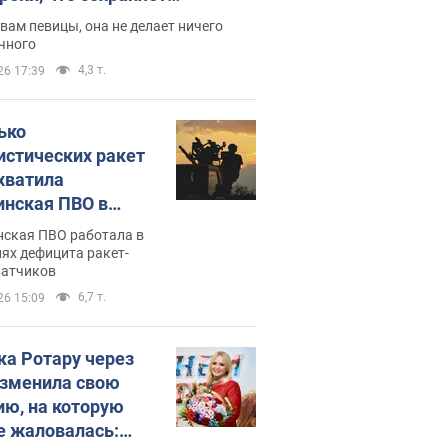
дость, ведь у нее нет детей
вам певицы, она не делает ничего
чного
4,3 т.
26 17:39
ько
истических ракет
хватила
инская ПВО в
: в Минобороны
нская ПВО работала в
али цифру
ях дефицита ракет-
ватчиков
6,7 т.
26 15:09
ка Ротару через
изменила свою
ию, на которую
е жаловалась: