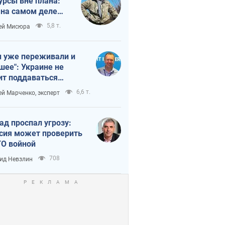
урсы вне плана:
 на самом деле
тует темп войны
5,8 т.
ей Мисюра
 уже переживали и
шее": Украине не
ит поддаваться
аянию из-за
6,6 т.
ей Марченко, эксперт
етного террора
ад проспал угрозу:
сия может проверить
О войной
708
ид Невзлин