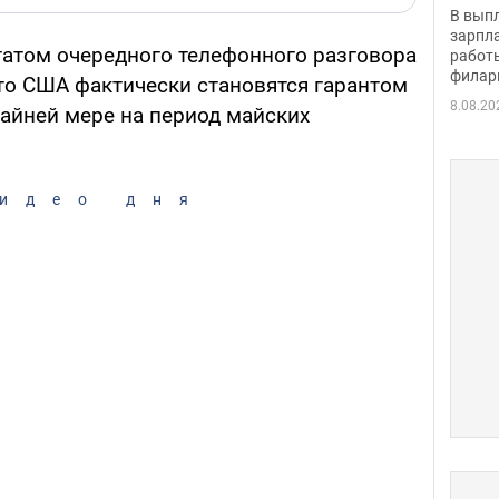
скол
В вып
певи
зарпла
атом очередного телефонного разговора
работ
филар
что США фактически становятся гарантом
8.08.20
райней мере на период майских
идео дня