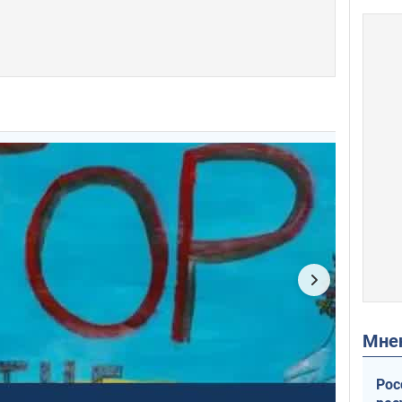
Мн
Рос