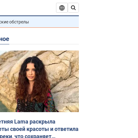
ские обстрелы
ное
етняя Lama раскрыла
еты своей красоты и ответила
реки, что сохраняет