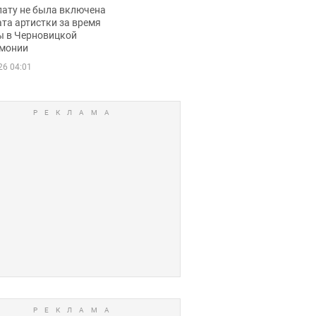
ько получала
лату не была включена
ца
та артистки за время
ы в Черновицкой
монии
26 04:01