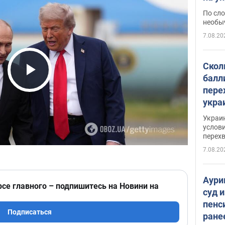
моло
По сло
необы
7.08.20
Скол
балл
Play Video
пере
укра
июле
Украи
назв
услови
перех
7.08.20
Аури
рсе главного – подпишитесь на Новини на
суд 
пенс
Подписаться
ране