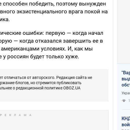
не способен победить, поэтому вынужден
вного экзистенциального врага покой на
ика.
гические ошибки: первую — когда начал
орую — когда отказался завершить ее в
 американцами условиях. И, как мы
 у россиян будет только хуже.
"Ва
 отличаться от авторского. Редакция сайта не
выд
ержание блогов, но стремится публиковать
обс
альнее о редакционной политике OBOZ.UA
дро
Укра
офи
1
КНД
вой