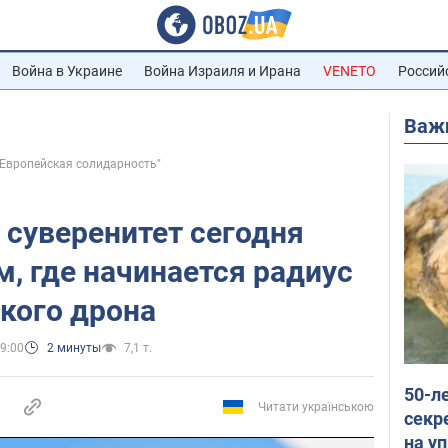
Война в Украине
Война Израиля и Ирана
VENETO
Россий
Важ
"Европейская солидарность"
 суверенитет сегодня
м, где начинается радиус
кого дрона
9:00
2 минуты
7,1 т.
50-л
Читати українською
секр
на уп