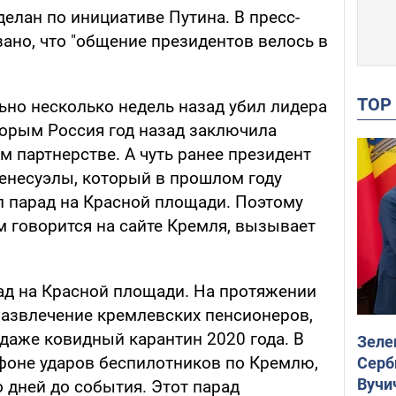
делан по инициативе Путина. В пресс-
зано, что "общение президентов велось в
TO
ьно несколько недель назад убил лидера
торым Россия год назад заключила
м партнерстве. А чуть ранее президент
енесуэлы, который в прошлом году
 парад на Красной площади. Поэтому
м говорится на сайте Кремля, вызывает
ад на Красной площади. На протяжении
развлечение кремлевских пенсионеров,
даже ковидный карантин 2020 года. В
Зеле
 фоне ударов беспилотников по Кремлю,
Серб
Вучи
 дней до события. Этот парад