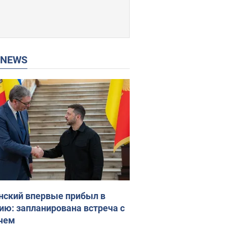
P NEWS
нский впервые прибыл в
ию: запланирована встреча с
чем