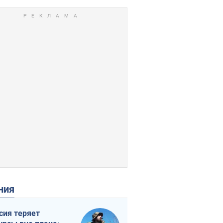
ения
сия теряет