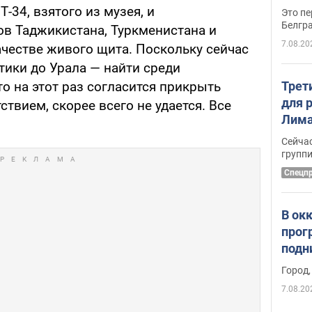
-34, взятого из музея, и
Это пе
Белгр
в Таджикистана, Туркменистана и
7.08.20
ачестве живого щита. Поскольку сейчас
тики до Урала — найти среди
Трет
то на этот раз согласится прикрыть
для 
твием, скорее всего не удается. Все
Лима
крит
Сейчас
удал
групп
Спецп
В ок
прог
подн
виде
Город,
7.08.20