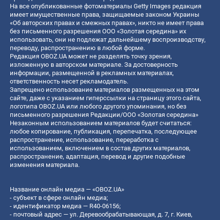
На все опубликованные фотоматериалы Getty Images редакция
имеет имущественные права, защищаемые законом Украины
«Об авторских правах и смежных правах», никто не имеет права
без письменного разрешения ООО «Золотая середина» их
использовать, они не подлежат дальнейшему воспроизводству,
переводу, распространению в любой форме.
Редакция OBOZ.UA может не разделять точку зрения,
изложенную в авторском материале. За достоверность
информации, размещенной в рекламных материалах,
ответственность несет рекламодатель.
Запрещено использование материалов размещенных на этом
сайте, даже с указанием гиперссылки на страницу этого сайта,
логотипа OBOZ.UA или любого другого упоминания, но без
письменного разрешения Редакции/ООО «Золотая середина»
Незаконным использованием материалов будет считаться:
любое копирование, публикация, перепечатка, последующее
распространение, использование, переработка с
использованием, включением в состав других материалов,
распространение, адаптация, перевод и другие подобные
изменения материала.
Название онлайн медиа — «OBOZ.UA»
- субъект в сфере онлайн медиа;
- идентификатор медиа — R40-06156;
- почтовый адрес — ул. Деревообрабатывающая, д. 7, г. Киев,