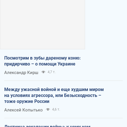
Посмотрим в зубы дареному коню:
придирчиво – о помощи Украине
Александр Кирш
4,7 т.
Между ужасной войной и еще худшим миром
на условиях агрессора, или Безысходность –
тоже оружие России
Алексей Копытько
4,6 т.
Лестница эскалации войны: к чему нам