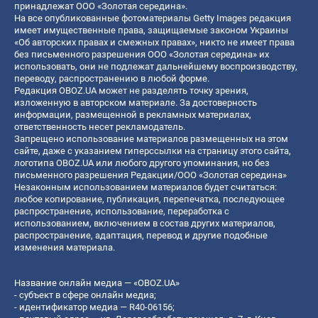
принадлежат ООО «Золотая середина».
На все опубликованные фотоматериалы Getty Images редакция
имеет имущественные права, защищаемые законом Украины
«Об авторских правах и смежных правах», никто не имеет права
без письменного разрешения ООО «Золотая середина» их
использовать, они не подлежат дальнейшему воспроизводству,
переводу, распространению в любой форме.
Редакция OBOZ.UA может не разделять точку зрения,
изложенную в авторском материале. За достоверность
информации, размещенной в рекламных материалах,
ответственность несет рекламодатель.
Запрещено использование материалов размещенных на этом
сайте, даже с указанием гиперссылки на страницу этого сайта,
логотипа OBOZ.UA или любого другого упоминания, но без
письменного разрешения Редакции/ООО «Золотая середина»
Незаконным использованием материалов будет считаться:
любое копирование, публикация, перепечатка, последующее
распространение, использование, переработка с
использованием, включением в состав других материалов,
распространение, адаптация, перевод и другие подобные
изменения материала.
Название онлайн медиа — «OBOZ.UA»
- субъект в сфере онлайн медиа;
- идентификатор медиа — R40-06156;