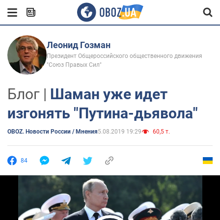
Леонид Гозман
Президент Общероссийского общественного движения
"Союз Правых Сил"
Блог |
Шаман уже идет
изгонять "Путина-дьявола"
OBOZ. Новости России / Мнения
5.08.2019 19:29
60,5 т.
84