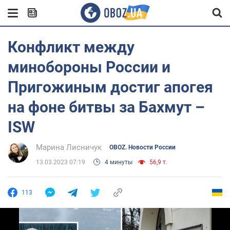
Конфликт между
минобороны России и
Пригожиным достиг апогея
на фоне битвы за Бахмут –
ISW
Марина Лисничук
OBOZ. Новости России
13.03.2023 07:19
4 минуты
56,9 т.
113