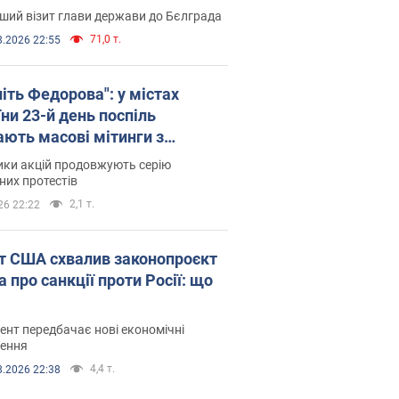
ший візит глави держави до Бєлграда
71,0 т.
8.2026 22:55
іть Федорова": у містах
ни 23-й день поспіль
ають масові мітинги з
онками. Фото і відео
ики акцій продовжують серію
их протестів
2,1 т.
26 22:22
т США схвалив законопроєкт
 про санкції проти Росії: що
нт передбачає нові економічні
ення
4,4 т.
8.2026 22:38