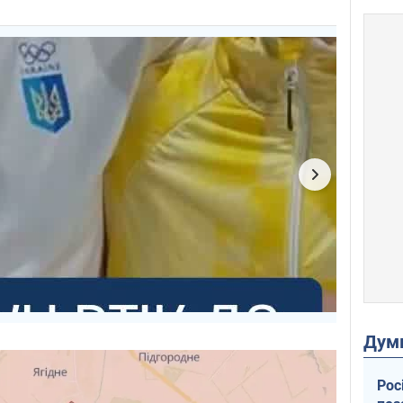
Дум
Рос