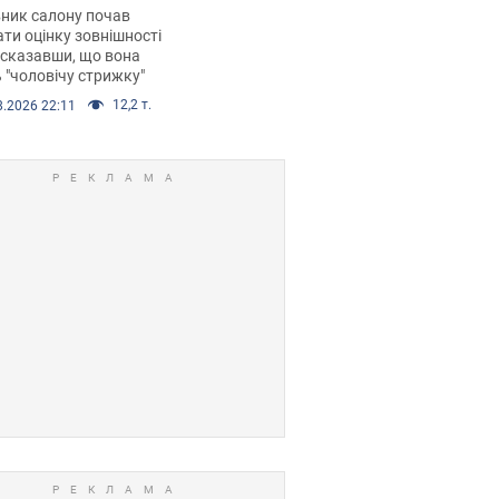
 хімієтерапії,
ник салону почав
орівся скандал.
ти оцінку зовнішності
 сказавши, що вона
 "чоловічу стрижку"
12,2 т.
8.2026 22:11