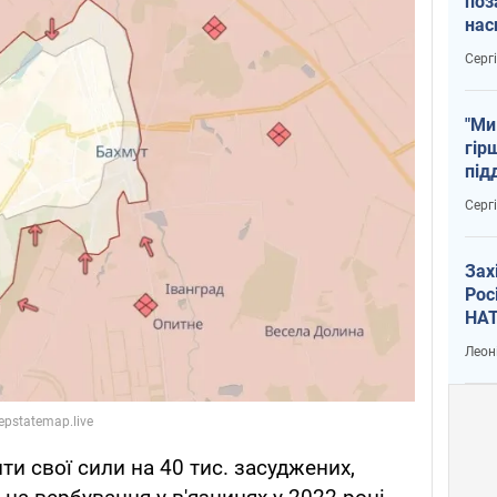
поз
нас
тем
Серг
"Ми
гір
під
рак
Серг
Зах
Рос
НАТ
Леон
и свої сили на 40 тис. засуджених,