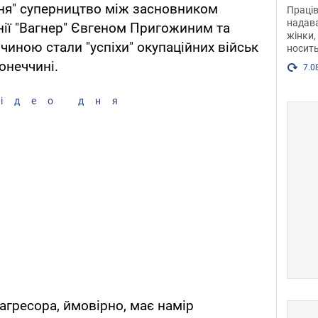
після
іння" суперництво між засновником
Праців
розг
надава
нії "Вагнер" Євгеном Пригожиним та
жінки,
Фото
чиною стали "успіхи" окупаційних військ
носить
онеччині.
7.0
ідео дня
агресора, ймовірно, має намір