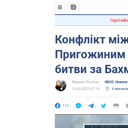
Герої вій
Конфлікт між
Пригожиним д
битви за Бах
Марина Ліснічук
OBOZ. Новини 
13.03.2023 07:19
4 хвилин
113