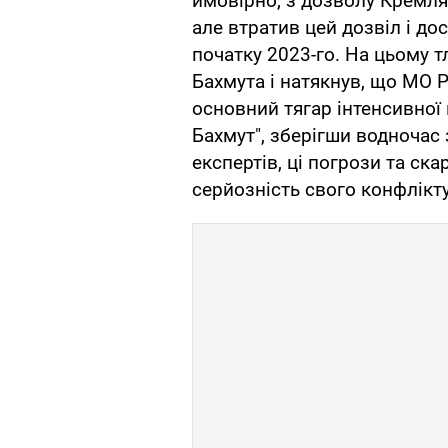
ймовірно, з дозволу Кремля 
але втратив цей дозвіл і до
початку 2023-го. На цьому т
Бахмута і натякнув, що МО Р
основний тягар інтенсивної 
Бахмут", зберігши водночас 
експертів, ці погрози та ск
серйозність свого конфлікт