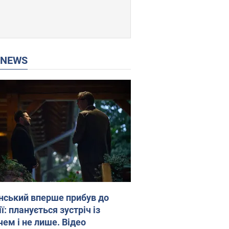
P NEWS
нський вперше прибув до
ї: планується зустріч із
чем і не лише. Відео