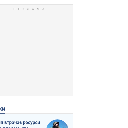
ки
ія втрачає ресурси