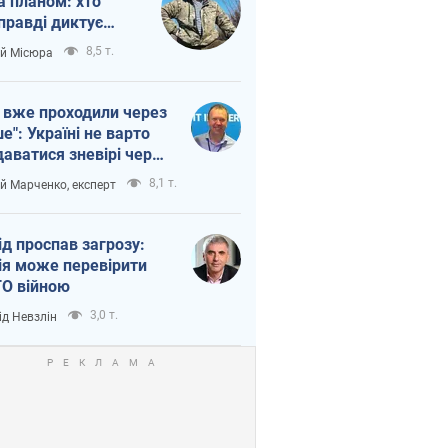
а планом: хто
правді диктує
п війни
8,5 т.
ій Місюра
 вже проходили через
ше": Україні не варто
даватися зневірі через
етний терор
8,1 т.
ій Марченко, експерт
ід проспав загрозу:
ія може перевірити
О війною
3,0 т.
ід Невзлін