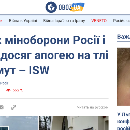
ни
Війна в Україні
Війна Ізраїлю та Ірану
VENETO
Російськ
Важ
 міноборони Росії і
осяг апогею на тлі
мут – ISW
Росії
и
56,9 т.
Читать на русском
У Ль
конф
росі