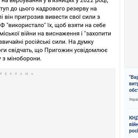
на вербування у в'язницях у 2022 році,
ступ до цього кадрового резерву на
лі він пригрозив вивести свої сили з
Ф "використало" їх, щоб взяти на себе
міської війни на виснаження і "захопити
звичайні російські сили. На думку
арги свідчать, що Пригожин усвідомлює
у з міноборони.
"Ва
вит
обс
вря
Укра
офі
КНД
вій
рос
пів