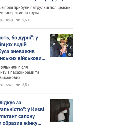
ція склала адмінпротокол.
це події прибули патрульні поліцейські
о
дчо-оперативна група
9,6 т.
26 18:40
ть, бо дурні": у
івцях водій
буса зневажив
їнських військових
латився. Відео
звільнили після
кту з пасажирами та
військових
8,5 т.
26 15:47
лідкує за
альністю": у Києві
ультант салону
и образив жінку