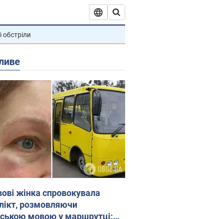
і обстріли
ливе
вові жінка спровокувала
лікт, розмовляючи
йською мовою у маршрутці: