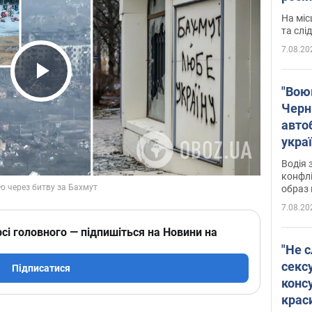
полі
На міс
Віде
та слі
7.08.20
Play Video
"Воюю
Черн
авто
укра
і поп
Водія 
конфлі
образ 
7.08.20
сі головного — підпишіться на Новини на
"Не с
сексу
Підписатися
конс
крас