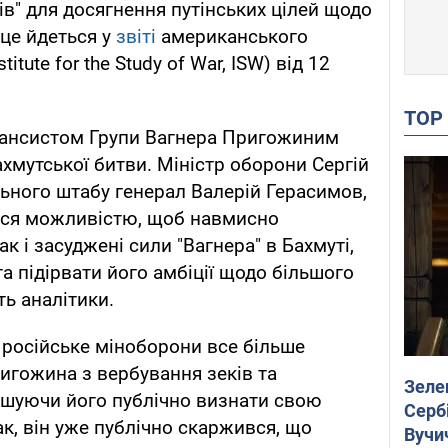
ів" для досягнення путінських цілей щодо
 це йдеться у
звіті
американського
itute for the Study of War, ISW) від 12
TO
нансистом Групи Вагнера Пригожиним
ахмутської битви. Міністр оборони Сергій
ьного штабу генерал Валерій Герасимов,
ься можливістю, щоб навмисно
ак і засуджені сили "Вагнера" в Бахмуті,
 підірвати його амбіції щодо більшого
ть аналітики.
 російське міноборони все більше
гожина з вербування зеків та
Зеле
ушуючи його публічно визнати свою
Сербі
ак, він уже публічно скаржився, що
Вучи