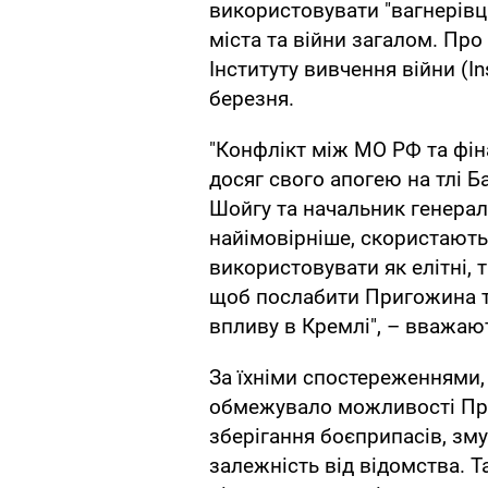
використовувати "вагнерівц
міста та війни загалом. Про
Інституту вивчення війни (Inst
березня.
"Конфлікт між МО РФ та фі
досяг свого апогею на тлі Б
Шойгу та начальник генерал
найімовірніше, скористают
використовувати як елітні, т
щоб послабити Пригожина та
впливу в Кремлі", – вважаю
За їхніми спостереженнями,
обмежувало можливості При
зберігання боєприпасів, зм
залежність від відомства. Т