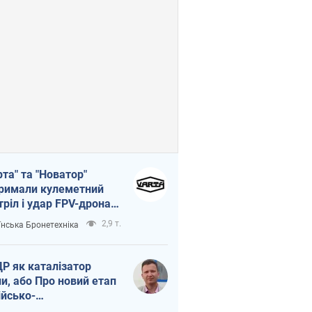
рта" та "Новатор"
римали кулеметний
тріл і удар FPV-дрона,
тувавши життя
2,9 т.
їнська Бронетехніка
церу ЗСУ
Р як каталізатор
ни, або Про новий етап
ійсько-
нічнокорейського