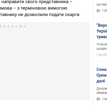
я направити свого представника –
Це пер
симова – з терміновою вимогою
7.0
ставнику не дозволили подати скарги.
"Верн
Украї
трив
карт
Учасн
щоденн
7.08.20
Сена
Грема
далі
Докуме
обмеж
7.0