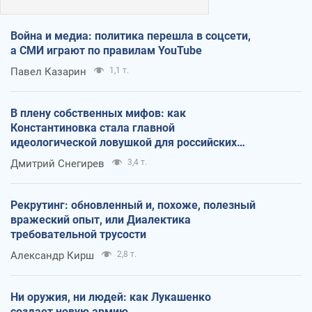
Война и медиа: политика перешла в соцсети,
а СМИ играют по правилам YouTube
Павел Казарин
1,1 т.
В плену собственных мифов: как
Константиновка стала главной
идеологической ловушкой для российских
оккупантов
Дмитрий Снегирев
3,4 т.
Рекрутинг: обновленный и, похоже, полезный
вражеский опыт, или Диалектика
требовательной трусости
Александр Кирш
2,8 т.
Ни оружия, ни людей: как Лукашенко
создает новую армию