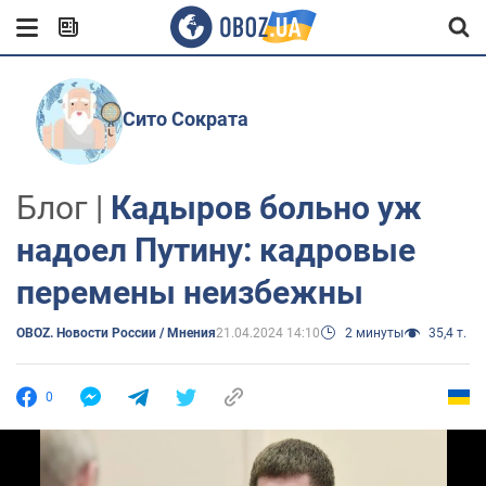
Сито Сократа
Блог |
Кадыров больно уж
надоел Путину: кадровые
перемены неизбежны
OBOZ. Новости России / Мнения
21.04.2024 14:10
2 минуты
35,4 т.
0