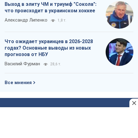
Василий Фурман
28,6 т.
Все мнения
О компании
Команда
Правовая информация
Политика
конфиденциальности
Реклама на сайте
Документы
Редакционная политика
Журналисты OBOZ.UA на месте
событий
OBOZ.UA
Политика