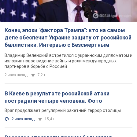
изложил новое видение войны и роли международных
партнеров в борьбе с Россией
2 часа назад
7,2 т.
В Киеве в результате российской атаки
пострадали четыре человека. Фото
Враг продолжает регулярный ракетный террор столицы
2 часа назад
15,4 т.
Россияне атаковали дроном больницу в
Херсоне: пострадали медработницы
Всего пострадали четыре женщины, и они не единственные
раненые за сутки
8 часов назад
3,6 т.