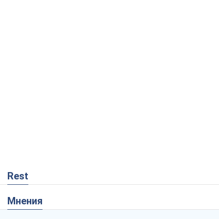
Rest
Мнения
Минск готовится к функционированию
в условиях масштабного военного
кризиса
Александр Левченко
1,2 т.
Россия теряет ресурсы вне плана: кто
на самом деле диктует темп войны
Сергей Мисюра
10,6 т.