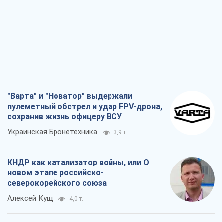
пулеметный обстрел и удар FPV-дрона,
сохранив жизнь офицеру ВСУ
Украинская Бронетехника
3,9 т.
КНДР как катализатор войны, или О
новом этапе российско-
северокорейского союза
Алексей Кущ
4,0 т.
Выход в элиту ЧМ и триумф "Сокола":
что происходит в украинском хоккее
Александр Липенко
1,8 т.
Что ожидает украинцев в 2026-2028
годах? Основные выводы из новых
прогнозов от НБУ