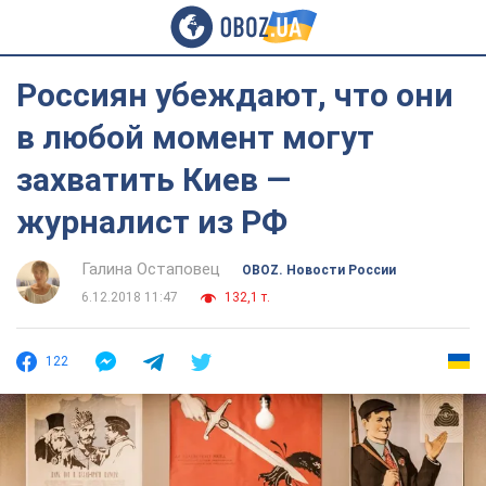
Россиян убеждают, что они
в любой момент могут
захватить Киев —
журналист из РФ
Галина Остаповец
OBOZ. Новости России
6.12.2018 11:47
132,1 т.
122