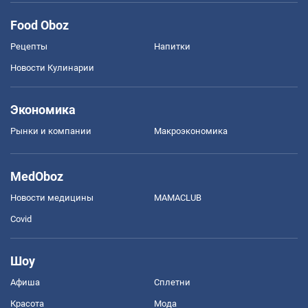
Food Oboz
Рецепты
Напитки
Новости Кулинарии
Экономика
Рынки и компании
Mакроэкономика
MedOboz
Новости медицины
MAMACLUB
Covid
Шоу
Афиша
Сплетни
Красота
Мода